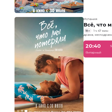
Испания
Всё, что 
18+
1 ч 47 мин
драма, мелодрам
20:40
5
Янтарный