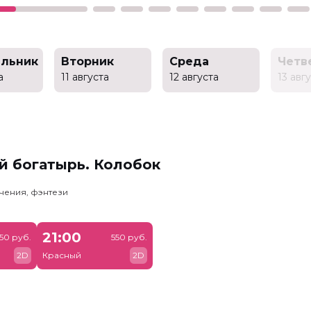
льник
Вторник
Среда
Четв
а
11 августа
12 августа
13 авг
й богатырь. Колобок
чения, фэнтези
21:00
50 руб.
550 руб.
2D
Красный
2D