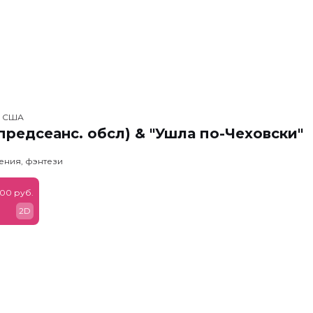
, США
предсеанс. обсл) & "Ушла по-Чеховски"
ения, фэнтези
900 руб.
2D