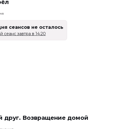
рёл
ия
дня сеансов не осталось
 сеанс завтра в 14:20
й друг. Возвращение домой