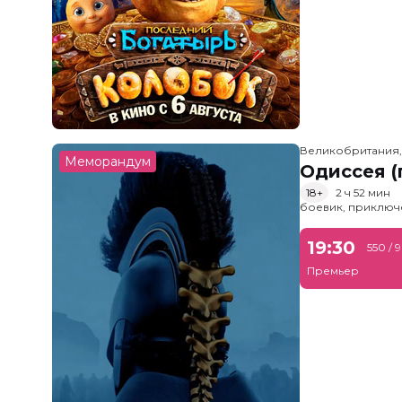
Великобритания
Меморандум
Одиссея (
18+
2 ч 52 мин
боевик, приключ
19:30
550 / 
Премьер