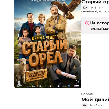
Старый о
12+
1 ч 34 мин
семейный, комед
На сего
Ближайший
Россия
Мой дики
6+
1 ч 42 мин