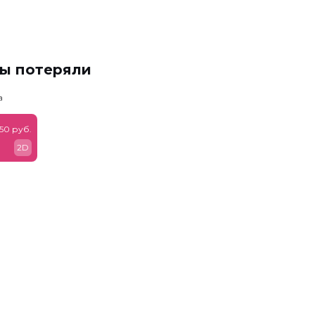
мы потеряли
а
50 руб.
2D