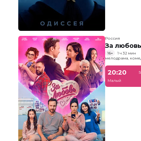
Россия
За любов
16+
1 ч 32 мин
мелодрама, коме
20:20
5
Малый