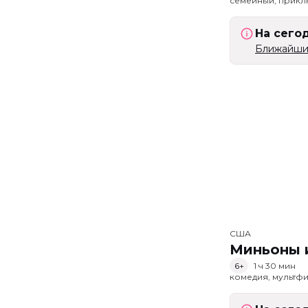
семейный, прик
На сего
Ближайший
США
Миньоны и
6+
1 ч 30 мин
комедия, мультфи