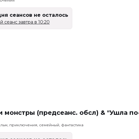
лючения
дня сеансов не осталось
 сеанс завтра в 10:20
 монстры (предсеанс. обсл) & "Ушла по
льм, приключения, семейный, фантастика