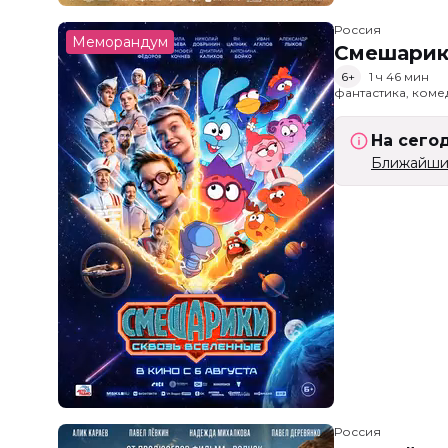
Россия
Меморандум
Смешарик
6+
1 ч 46 мин
фантастика, ком
На сего
Ближайший
Россия