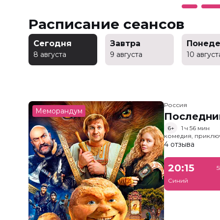
Расписание сеансов
Сегодня
Завтра
Понеде
8 августа
9 августа
10 август
Россия
Меморандум
Последни
6+
1 ч 56 мин
комедия, приклю
4 отзыва
20:15
5
Синий