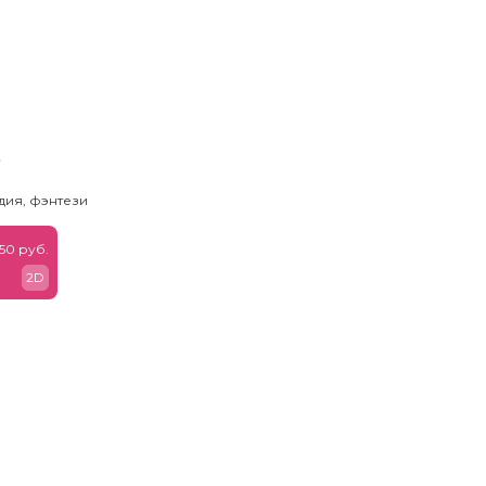
ь
дия, фэнтези
50 руб.
2D