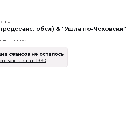
, США
предсеанс. обсл) & "Ушла по-Чеховски"
ения, фэнтези
дня сеансов не осталось
 сеанс завтра в 19:30