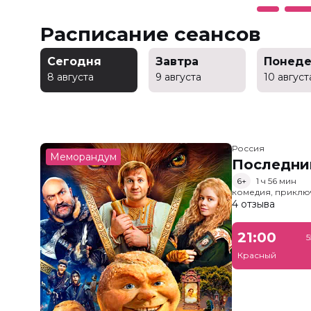
Расписание сеансов
Сегодня
Завтра
Понеде
8 августа
9 августа
10 август
Россия
Меморандум
Последни
6+
1 ч 56 мин
комедия, приклю
4 отзыва
21:00
5
Красный