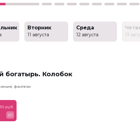
льник
Вторник
Среда
Четв
а
11 августа
12 августа
13 авг
й богатырь. Колобок
чения, фэнтези
50 руб.
2D