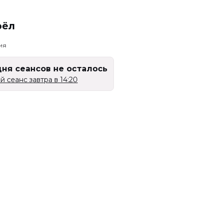
рёл
ия
дня сеансов не осталось
 сеанс завтра в 14:20