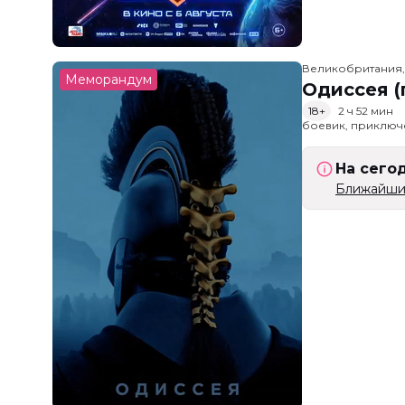
Великобритания
Меморандум
Одиссея (
18+
2 ч 52 мин
боевик, приключ
На сего
Ближайший