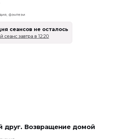
ь
дия, фэнтези
дня сеансов не осталось
 сеанс завтра в 12:20
й друг. Возвращение домой