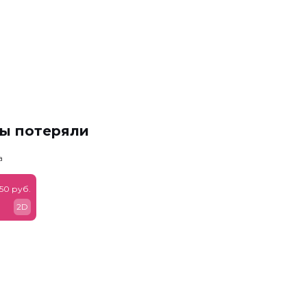
мы потеряли
а
50 руб.
2D