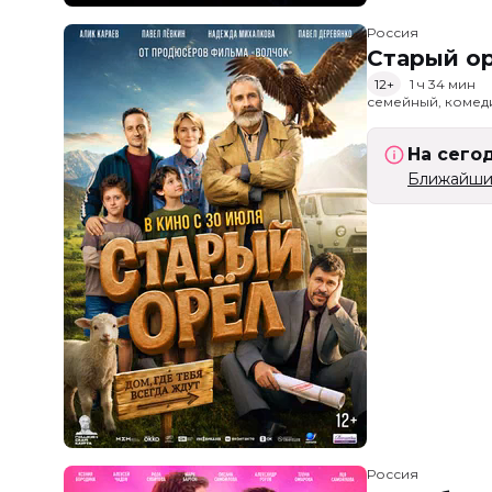
Россия
Старый о
12+
1 ч 34 мин
семейный, комед
На сего
Ближайший
Россия