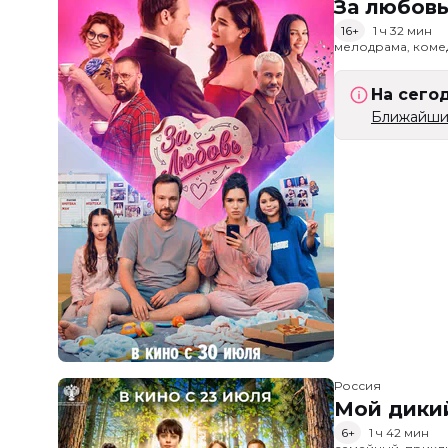
За любов
16+
1 ч 32 мин
мелодрама, коме
На сего
Ближайший
Россия
Мой дики
6+
1 ч 42 мин