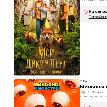
семейный, прик
На сего
Ближайший
США
Миньоны и
6+
1 ч 30 мин
комедия, мультфи