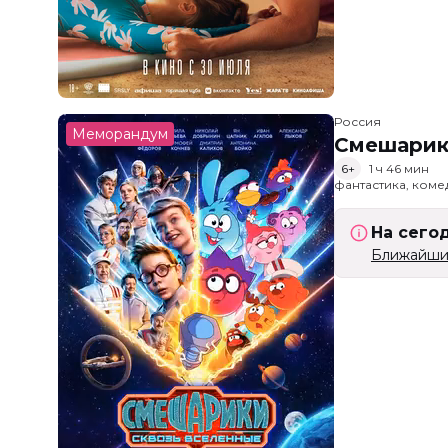
Россия
Меморандум
Смешарик
6+
1 ч 46 мин
фантастика, ком
На сего
Ближайший