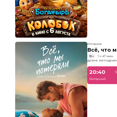
Испания
Всё, что 
18+
1 ч 47 мин
драма, мелодрам
20:40
5
Янтарный