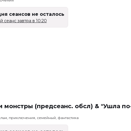
лючения
дня сеансов не осталось
 сеанс завтра в 10:20
 монстры (предсеанс. обсл) & "Ушла по
льм, приключения, семейный, фантастика