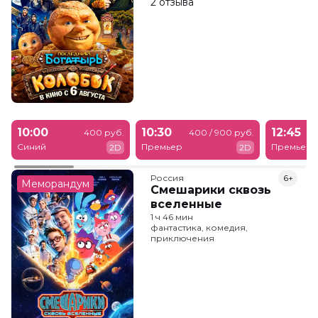
2 отзыва
10:00
10:30
12:45
400 руб.
400 / 900 руб.
Синий
Премьер
Премьер
2D
2D
Россия
6+
Меморандум
Смешарики сквозь
вселенные
1 ч 46 мин
фантастика, комедия,
приключения