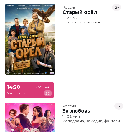
Россия
12+
Старый орёл
1 ч 34 мин
семейный, комедия
14:20
450 руб.
Янтарный
2D
Россия
16+
За любовь
1 ч 32 мин
мелодрама, комедия, фэнтези