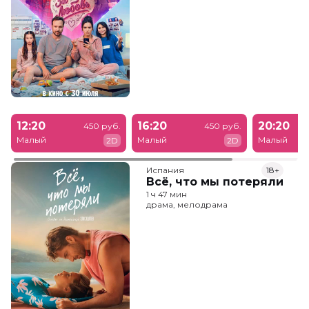
12:20
16:20
20:20
450 руб.
450 руб.
Малый
Малый
Малый
2D
2D
Испания
18+
Всё, что мы потеряли
1 ч 47 мин
драма, мелодрама