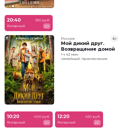
20:40
550 руб.
Янтарный
2D
Россия
6+
Мой дикий друг.
Возвращение домой
1 ч 42 мин
семейный, приключения
10:20
12:20
400 руб.
450 руб.
Янтарный
Янтарный
2D
2D