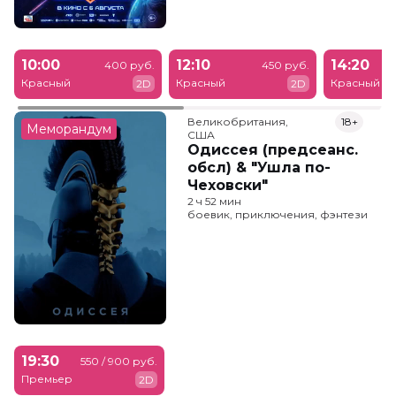
10:00
12:10
14:20
400 руб.
450 руб.
Красный
Красный
Красный
2D
2D
Великобритания,

18+
Меморандум
США
Одиссея (предсеанс.
обсл) & "Ушла по-
Чеховски"
2 ч 52 мин
боевик, приключения, фэнтези
19:30
550 / 900 руб.
Премьер
2D