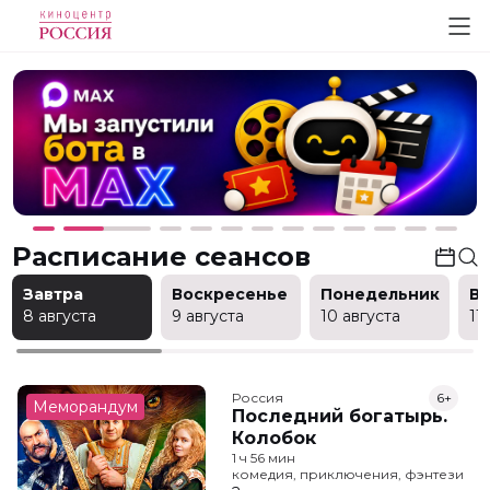
Расписание сеансов
Завтра
Воскресенье
Понедельник
В
8 августа
9 августа
10 августа
11
Россия
6+
Меморандум
Последний богатырь.
Колобок
1 ч 56 мин
комедия, приключения, фэнтези