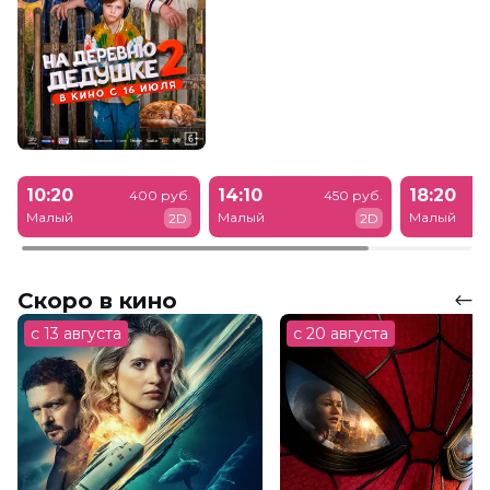
10:20
14:10
18:20
400 руб.
450 руб.
Малый
Малый
Малый
2D
2D
Скоро в кино
с 13 августа
с 20 августа