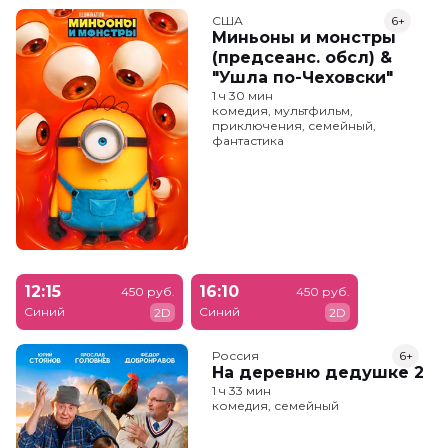
США
6+
Миньоны и монстры
(предсеанс. обсл) &
"Ушла по-Чеховски"
1 ч 30 мин
комедия, мультфильм,
приключения, семейный,
фантастика
12:15
16:10
450 руб.
450 руб.
Синий
Синий
2D
2D
Россия
6+
На деревню дедушке 2
1 ч 33 мин
комедия, семейный