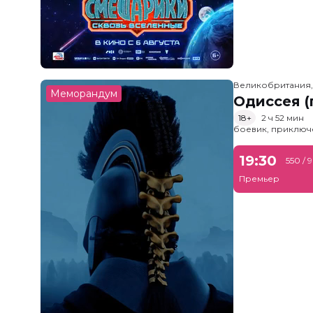
Великобритания
Меморандум
Одиссея (
18+
2 ч 52 мин
боевик, приключ
19:30
550 / 
Премьер