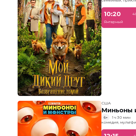
семейный, прик
10:20
4
Янтарный
США
Миньоны и
6+
1 ч 30 мин
комедия, мультфи
12:15
4