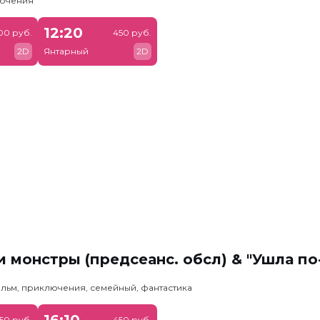
лючения
12:20
00 руб.
450 руб.
2D
Янтарный
2D
 монстры (предсеанс. обсл) & "Ушла по
льм, приключения, семейный, фантастика
16:10
50 руб.
450 руб.