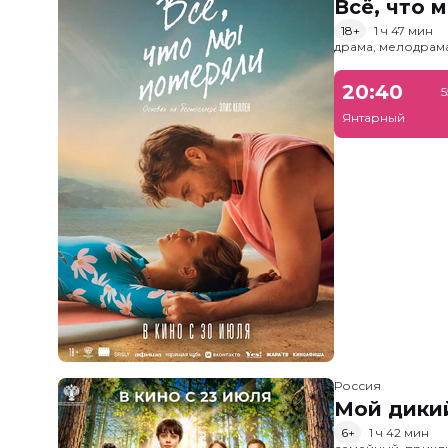
Всё, что 
18+
1 ч 47 мин
драма, мелодрам
20:40
5
Янтарный
Россия
Мой дики
6+
1 ч 42 мин