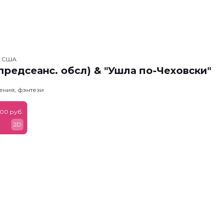
, США
предсеанс. обсл) & "Ушла по-Чеховски"
ения, фэнтези
900 руб.
2D