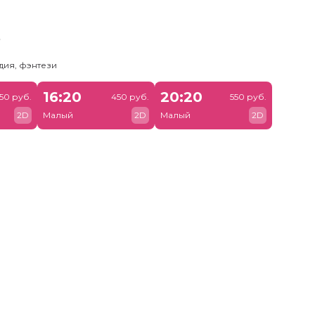
ь
дия, фэнтези
16:20
20:20
50 руб.
450 руб.
550 руб.
2D
Малый
2D
Малый
2D