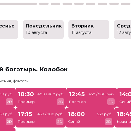
сенье
Понедельник
Вторник
Сред
10 августа
11 августа
12 авг
й богатырь. Колобок
чения, фэнтези
10:30
12:45
14:
00 руб.
400 / 900 руб.
450 / 900 руб.
2D
Премьер
2D
Премьер
2D
Сини
17:15
18:00
18:4
50 руб.
450 / 900 руб.
550 руб.
2D
Премьер
2D
Синий
2D
Красны