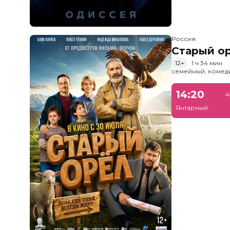
Россия
Старый о
12+
1 ч 34 мин
семейный, комед
14:20
4
Янтарный