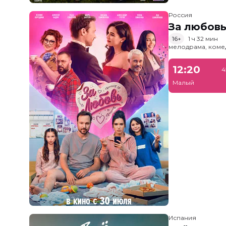
Россия
За любов
16+
1 ч 32 мин
мелодрама, коме
12:20
4
Малый
Испания