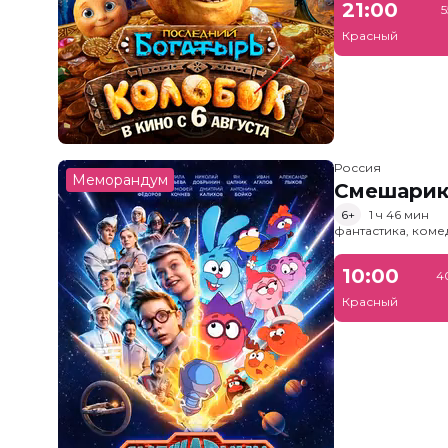
21:00
5
Красный
Россия
Меморандум
Смешарик
6+
1 ч 46 мин
фантастика, ком
10:00
4
Красный