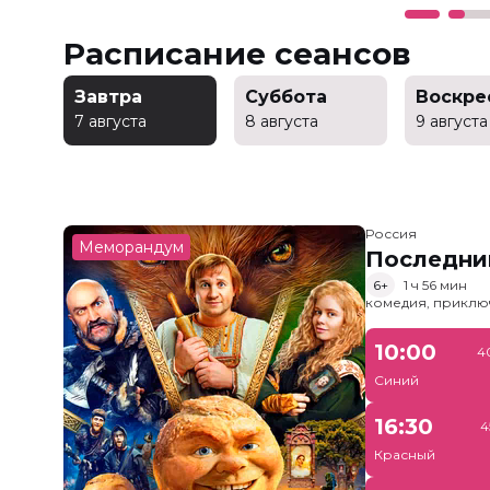
Расписание сеансов
Завтра
Суббота
Воскре
7 августа
8 августа
9 августа
Россия
Меморандум
Последни
6+
1 ч 56 мин
комедия, приклю
10:00
4
Синий
16:30
4
Красный