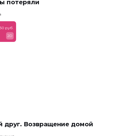
мы потеряли
а
50 руб.
2D
й друг. Возвращение домой