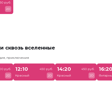
50 руб.
2D
и сквозь вселенные
едия, приключения
12:10
14:20
16:2
00 руб.
450 руб.
450 руб.
2D
Красный
2D
Красный
2D
Янтарн