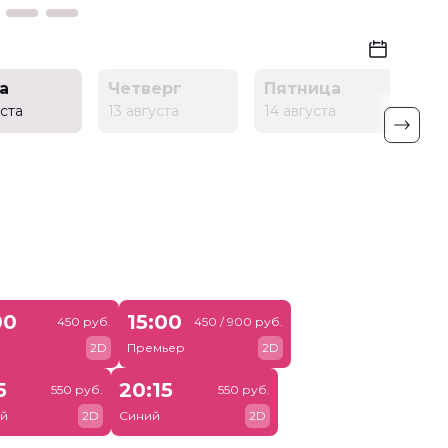
а
Четверг
Пятница
Су
уста
13 августа
14 августа
15 а
00
15:00
450 руб.
450 / 900 руб.
й
2D
Премьер
2D
5
20:15
550 руб.
550 руб.
й
2D
Синий
2D