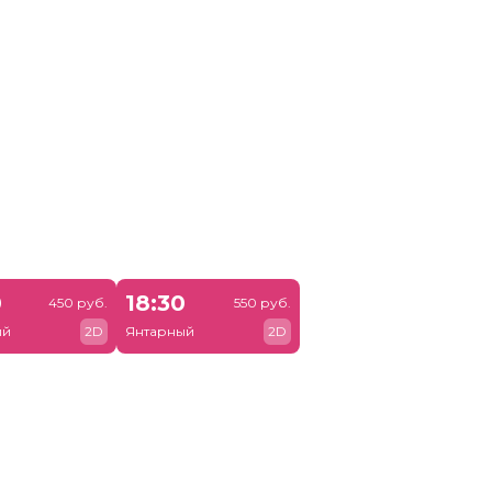
0
18:30
450 руб.
550 руб.
ый
2D
Янтарный
2D