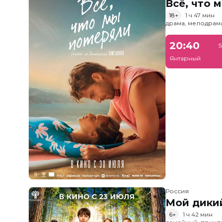
Всё, что 
18+
1 ч 47 мин
драма, мелодрам
20:40
5
Янтарный
Россия
Мой дики
6+
1 ч 42 мин