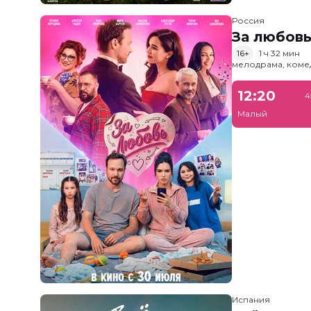
Россия
За любов
16+
1 ч 32 мин
мелодрама, коме
12:20
4
Малый
Испания