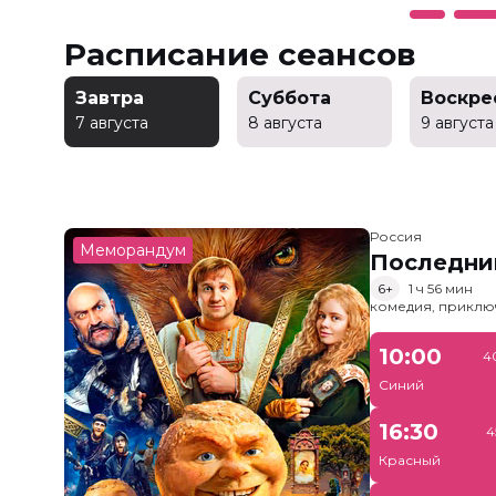
Расписание сеансов
Завтра
Суббота
Воскре
7 августа
8 августа
9 августа
Россия
Меморандум
Последни
6+
1 ч 56 мин
комедия, приклю
10:00
4
Синий
16:30
4
Красный