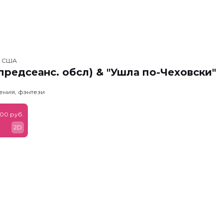
, США
предсеанс. обсл) & "Ушла по-Чеховски"
ения, фэнтези
900 руб.
2D