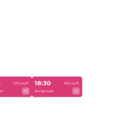
0
18:30
450 руб.
550 руб.
ый
2D
Янтарный
2D