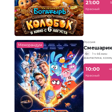
21:00
5
Красный
Россия
Меморандум
Смешарик
6+
1 ч 46 мин
фантастика, ком
10:00
4
Красный