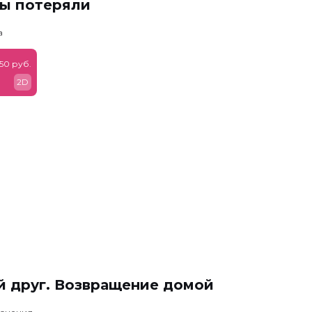
мы потеряли
а
50 руб.
2D
й друг. Возвращение домой