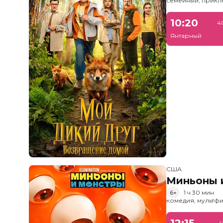
семейный, прик
10:20
4
Янтарный
США
Миньоны и
6+
1 ч 30 мин
комедия, мультфи
12:15
4