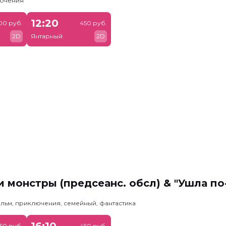
лючения
12:20
00 руб.
450 руб.
2D
Янтарный
2D
 монстры (предсеанс. обсл) & "Ушла по
льм, приключения, семейный, фантастика
16:10
50 руб.
450 руб.