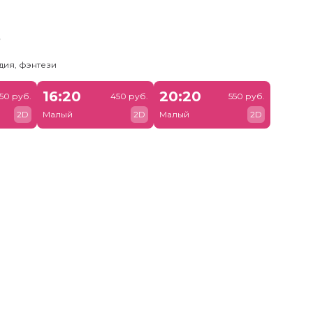
ь
дия, фэнтези
16:20
20:20
50 руб.
450 руб.
550 руб.
2D
Малый
2D
Малый
2D