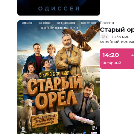
Россия
Старый о
12+
1 ч 34 мин
семейный, комед
14:20
4
Янтарный