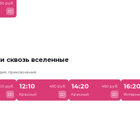
50 руб.
2D
и сквозь вселенные
едия, приключения
12:10
14:20
16:2
00 руб.
450 руб.
450 руб.
2D
Красный
2D
Красный
2D
Янтарн