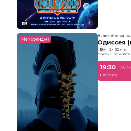
Великобритания
Меморандум
Одиссея (
18+
2 ч 52 мин
боевик, приключ
19:30
550 / 
Премьер