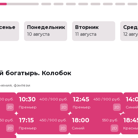
сенье
Понедельник
Вторник
Сред
10 августа
11 августа
12 авг
й богатырь. Колобок
чения, фэнтези
10:30
12:45
14:
00 руб.
400 / 900 руб.
450 / 900 руб.
2D
Премьер
2D
Премьер
2D
Сини
17:15
18:00
18:4
50 руб.
450 / 900 руб.
550 руб.
2D
Премьер
2D
Синий
2D
Красны