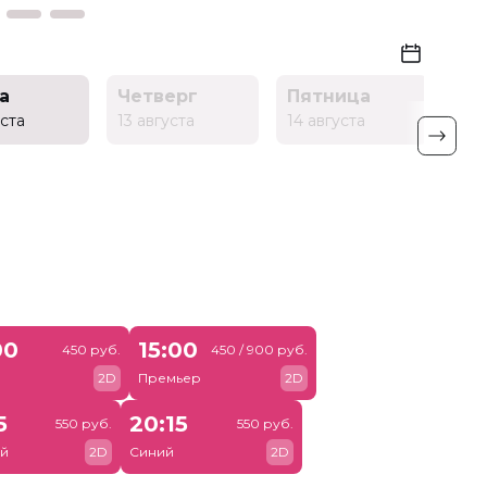
а
Четверг
Пятница
Су
уста
13 августа
14 августа
15 а
00
15:00
450 руб.
450 / 900 руб.
й
2D
Премьер
2D
5
20:15
550 руб.
550 руб.
й
2D
Синий
2D