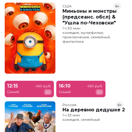
США
6+
Миньоны и монстры
(предсеанс. обсл) &
"Ушла по-Чеховски"
1 ч 30 мин
комедия, мультфильм,
приключения, семейный,
фантастика
12:15
16:10
450 руб.
450 руб.
Синий
Синий
2D
2D
Россия
6+
На деревню дедушке 2
1 ч 33 мин
комедия, семейный