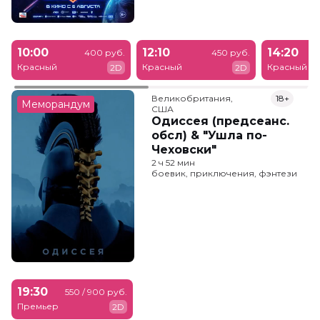
10:00
12:10
14:20
400 руб.
450 руб.
Красный
Красный
Красный
2D
2D
Великобритания,

18+
Меморандум
США
Одиссея (предсеанс.
обсл) & "Ушла по-
Чеховски"
2 ч 52 мин
боевик, приключения, фэнтези
19:30
550 / 900 руб.
Премьер
2D