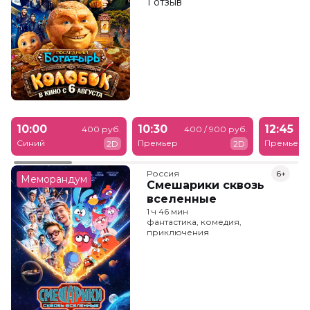
1 отзыв
10:00
10:30
12:45
400 руб.
400 / 900 руб.
Синий
Премьер
Премьер
2D
2D
Россия
6+
Меморандум
Смешарики сквозь
вселенные
1 ч 46 мин
фантастика, комедия,
приключения