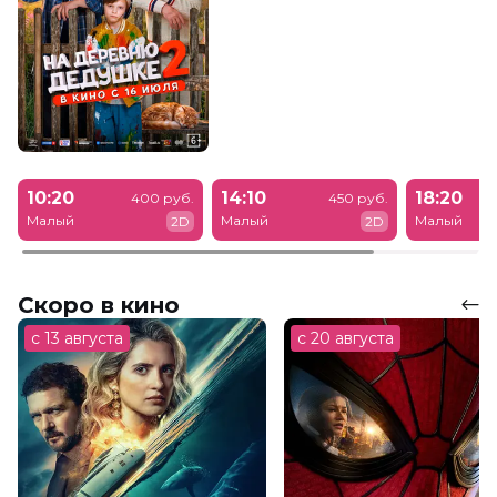
10:20
14:10
18:20
400 руб.
450 руб.
Малый
Малый
Малый
2D
2D
Скоро в кино
с 13 августа
с 20 августа