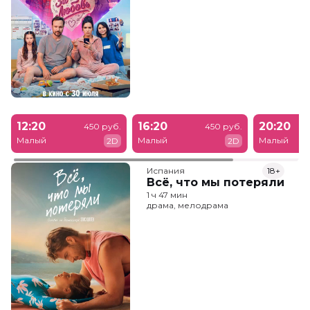
12:20
16:20
20:20
450 руб.
450 руб.
Малый
Малый
Малый
2D
2D
Испания
18+
Всё, что мы потеряли
1 ч 47 мин
драма, мелодрама