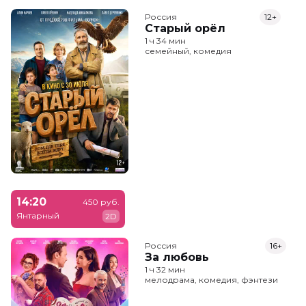
Россия
12+
Старый орёл
1 ч 34 мин
семейный, комедия
14:20
450 руб.
Янтарный
2D
Россия
16+
За любовь
1 ч 32 мин
мелодрама, комедия, фэнтези