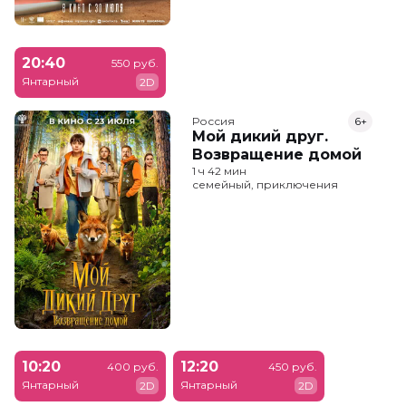
20:40
550 руб.
Янтарный
2D
Россия
6+
Мой дикий друг.
Возвращение домой
1 ч 42 мин
семейный, приключения
10:20
12:20
400 руб.
450 руб.
Янтарный
Янтарный
2D
2D