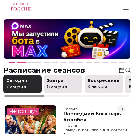
Расписание сеансов
Сегодня
Завтра
Воскресенье
П
7 августа
8 августа
9 августа
10
Россия
6+
Меморандум
Последний богатырь.
Колобок
1 ч 56 мин
комедия, приключения, фэнтези