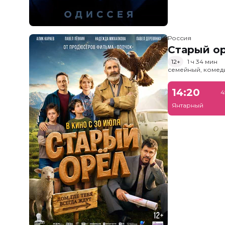
Россия
Старый о
12+
1 ч 34 мин
семейный, комед
14:20
4
Янтарный