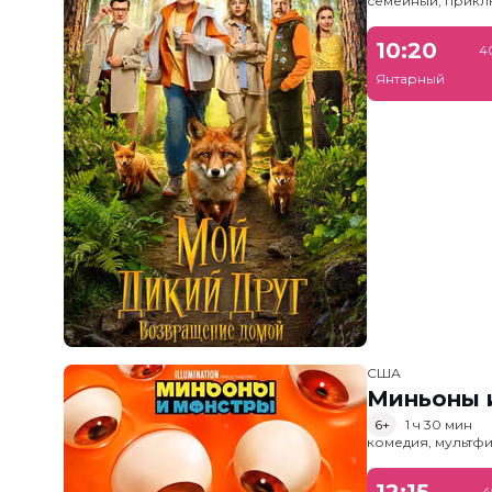
семейный, прик
10:20
4
Янтарный
США
Миньоны и
6+
1 ч 30 мин
комедия, мультфи
12:15
4