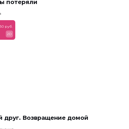
мы потеряли
а
50 руб.
2D
й друг. Возвращение домой