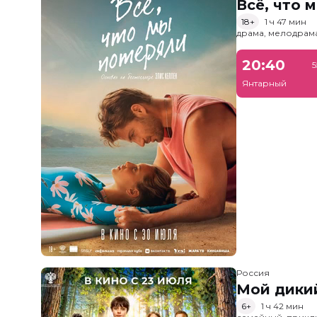
Всё, что 
18+
1 ч 47 мин
драма, мелодрам
20:40
5
Янтарный
Россия
Мой дики
6+
1 ч 42 мин