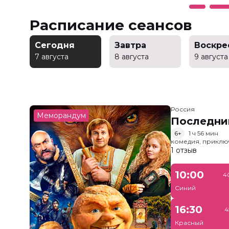
Расписание сеансов
Сегодня
Завтра
Воскре
7 августа
8 августа
9 августа
Россия
Меморандум
Последни
6+
1 ч 56 мин
комедия, приклю
1 отзыв
10:00
4
Синий
16:30
4
Красный