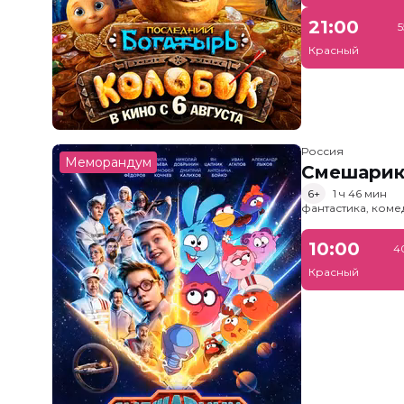
21:00
5
Красный
Россия
Меморандум
Смешарик
6+
1 ч 46 мин
фантастика, ком
10:00
4
Красный