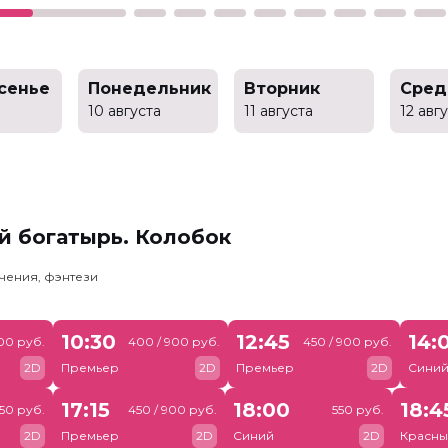
сенье
Понедельник
Вторник
Сред
10 августа
11 августа
12 авг
й богатырь. Колобок
чения, фэнтези
10:30
12:45
14:
00 руб.
400 / 900 руб.
450 / 900 руб.
2D
Премьер
2D
Премьер
2D
Сини
17:15
18:00
18:4
50 руб.
450 / 900 руб.
550 руб.
2D
Премьер
2D
Синий
2D
Красны