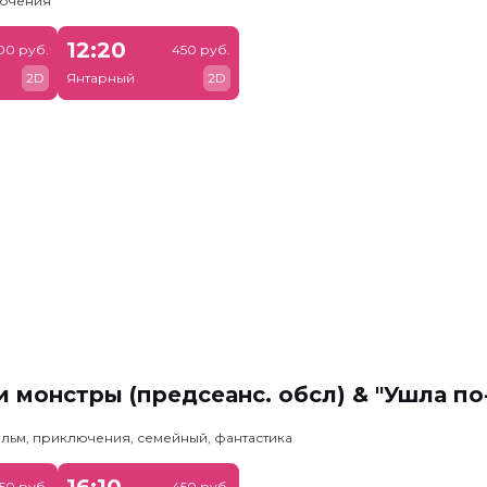
лючения
12:20
00 руб.
450 руб.
2D
Янтарный
2D
 монстры (предсеанс. обсл) & "Ушла по
льм, приключения, семейный, фантастика
16:10
50 руб.
450 руб.