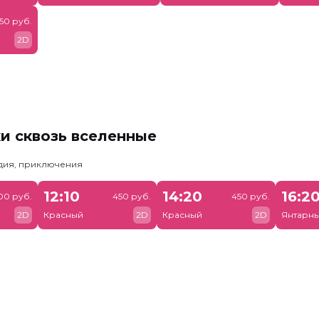
50 руб.
2D
и сквозь вселенные
едия, приключения
12:10
14:20
16:2
00 руб.
450 руб.
450 руб.
2D
Красный
2D
Красный
2D
Янтарн