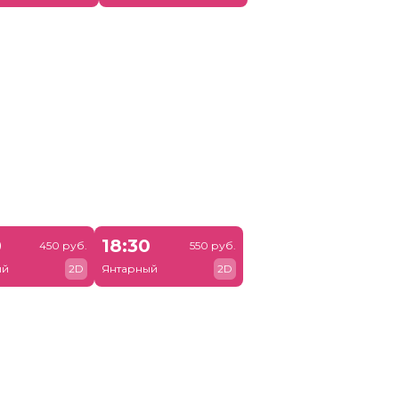
0
18:30
450 руб.
550 руб.
ый
2D
Янтарный
2D