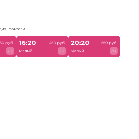
ь
дия, фэнтези
16:20
20:20
50 руб.
450 руб.
550 руб.
2D
Малый
2D
Малый
2D