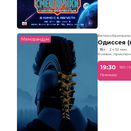
Великобритания
Меморандум
Одиссея (
18+
2 ч 52 мин
боевик, приключ
19:30
550 / 
Премьер