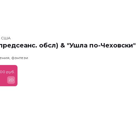
, США
предсеанс. обсл) & "Ушла по-Чеховски"
ения, фэнтези
900 руб.
2D