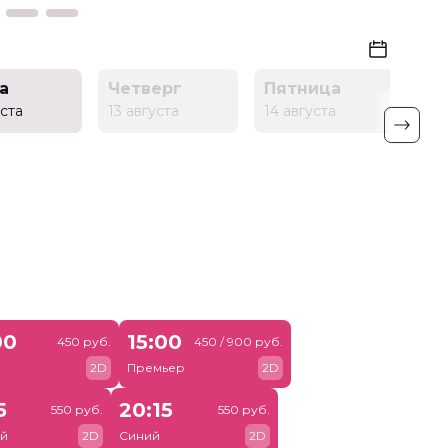
а
Четверг
Пятница
Су
уста
13 августа
14 августа
15 а
00
15:00
450 руб.
450 / 900 руб.
й
2D
Премьер
2D
5
20:15
550 руб.
550 руб.
й
2D
Синий
2D