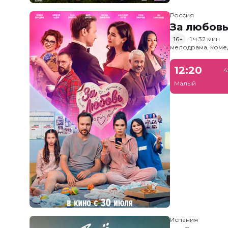
Россия
За любов
16+
1 ч 32 мин
мелодрама, коме
12:20
4
Малый
Испания