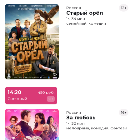
Россия
12+
Старый орёл
1 ч 34 мин
семейный, комедия
14:20
450 руб.
Янтарный
2D
Россия
16+
За любовь
1 ч 32 мин
мелодрама, комедия, фэнтези