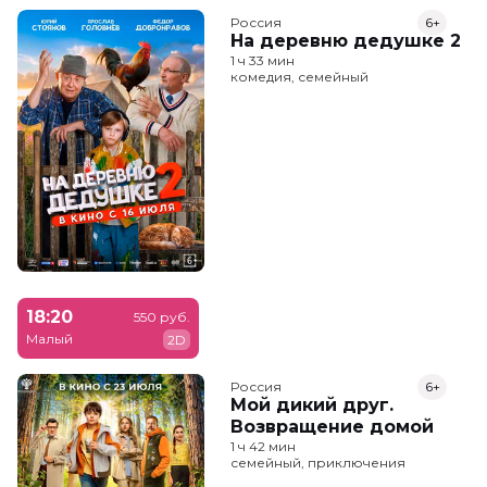
Россия
6+
На деревню дедушке 2
1 ч 33 мин
комедия, семейный
18:20
550 руб.
Малый
2D
Россия
6+
Мой дикий друг.
Возвращение домой
1 ч 42 мин
семейный, приключения