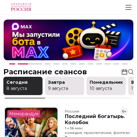
Расписание сеансов
Сегодня
Завтра
Понедельник
В
8 августа
9 августа
10 августа
11
Россия
6+
Меморандум
Последний богатырь.
Колобок
1 ч 56 мин
комедия, приключения, фэнтези