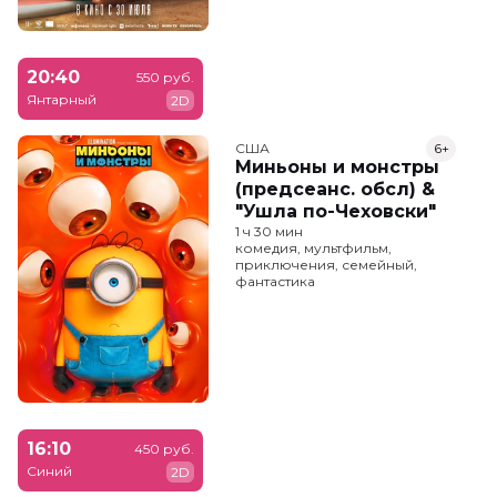
20:40
550 руб.
Янтарный
2D
США
6+
Миньоны и монстры
(предсеанс. обсл) &
"Ушла по-Чеховски"
1 ч 30 мин
комедия, мультфильм,
приключения, семейный,
фантастика
16:10
450 руб.
Синий
2D