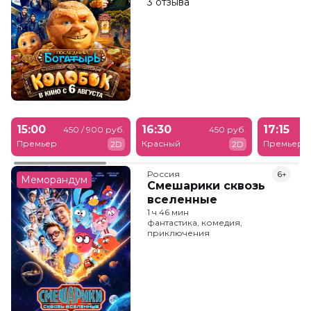
3 отзыва
15:00
16:30
17:15
450 / 900 руб.
450 руб.
Премьер
Красный
Премьер
2D
2D
Россия
6+
Меморандум
Смешарики сквозь
вселенные
1 ч 46 мин
фантастика, комедия,
приключения