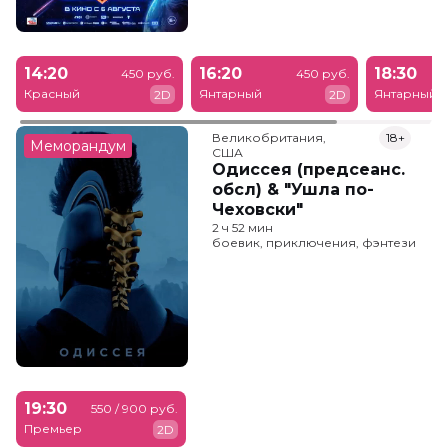
14:20
16:20
18:30
450 руб.
450 руб.
Красный
Янтарный
Янтарный
2D
2D
Великобритания,

18+
Меморандум
США
Одиссея (предсеанс.
обсл) & "Ушла по-
Чеховски"
2 ч 52 мин
боевик, приключения, фэнтези
19:30
550 / 900 руб.
Премьер
2D