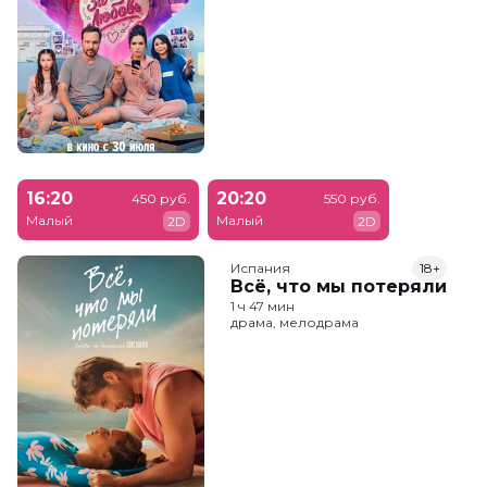
16:20
20:20
450 руб.
550 руб.
Малый
Малый
2D
2D
Испания
18+
Всё, что мы потеряли
1 ч 47 мин
драма, мелодрама