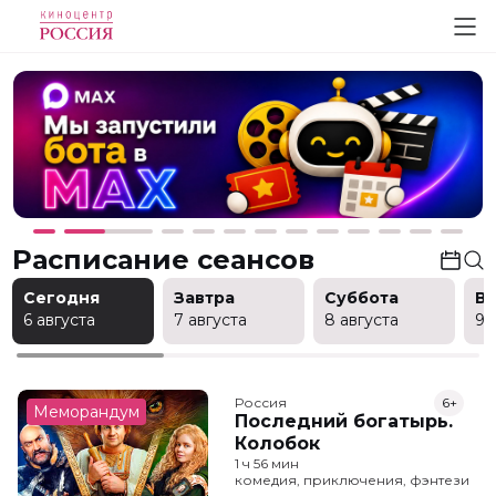
Расписание сеансов
Сегодня
Завтра
Суббота
В
6 августа
7 августа
8 августа
9 
Россия
6+
Меморандум
Последний богатырь.
Колобок
1 ч 56 мин
комедия, приключения, фэнтези