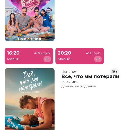
16:20
20:20
400 руб.
450 руб.
Малый
Малый
2D
2D
Испания
18+
Всё, что мы потеряли
1 ч 47 мин
драма, мелодрама