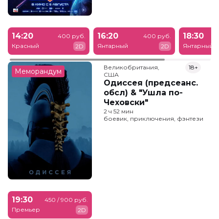
14:20
16:20
18:30
400 руб.
400 руб.
Красный
Янтарный
Янтарный
2D
2D
Великобритания,

18+
Меморандум
США
Одиссея (предсеанс.
обсл) & "Ушла по-
Чеховски"
2 ч 52 мин
боевик, приключения, фэнтези
19:30
450 / 900 руб.
Премьер
2D