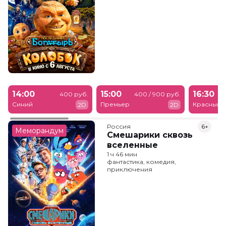
14:00
15:00
16:30
400 руб.
400 / 900 руб.
Синий
Премьер
Красный
2D
2D
Россия
6+
Меморандум
Смешарики сквозь
вселенные
1 ч 46 мин
фантастика, комедия,
приключения