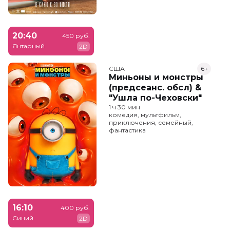
20:40
450 руб.
Янтарный
2D
США
6+
Миньоны и монстры
(предсеанс. обсл) &
"Ушла по-Чеховски"
1 ч 30 мин
комедия, мультфильм,
приключения, семейный,
фантастика
16:10
400 руб.
Синий
2D