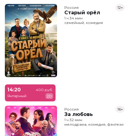
Россия
12+
Старый орёл
1 ч 34 мин
семейный, комедия
14:20
400 руб.
Янтарный
2D
Россия
16+
За любовь
1 ч 32 мин
мелодрама, комедия, фэнтези