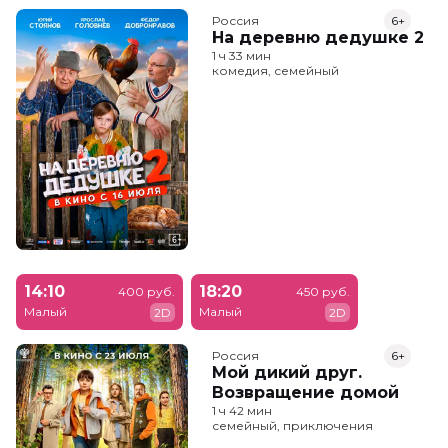
Россия
6+
На деревню дедушке 2
1 ч 33 мин
комедия, семейный
14:10
18:20
400 руб.
450 руб.
Малый
Малый
2D
2D
Россия
6+
Мой дикий друг.
Возвращение домой
1 ч 42 мин
семейный, приключения