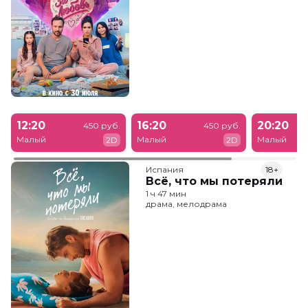
12:20
16:20
20:20
450 руб.
450 руб.
Малый
Малый
Малый
2D
2D
Испания
18+
Всё, что мы потеряли
1 ч 47 мин
драма, мелодрама