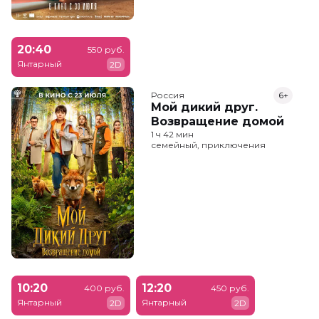
20:40
550 руб.
Янтарный
2D
Россия
6+
Мой дикий друг.
Возвращение домой
1 ч 42 мин
семейный, приключения
10:20
12:20
400 руб.
450 руб.
Янтарный
Янтарный
2D
2D