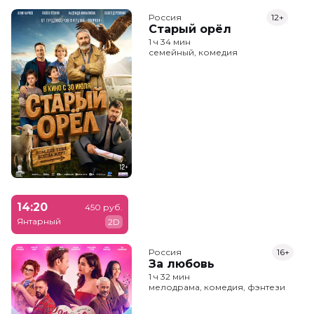
Россия
12+
Старый орёл
1 ч 34 мин
семейный, комедия
14:20
450 руб.
Янтарный
2D
Россия
16+
За любовь
1 ч 32 мин
мелодрама, комедия, фэнтези