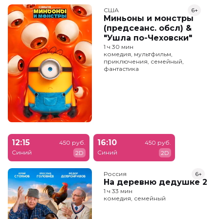
США
6+
Миньоны и монстры
(предсеанс. обсл) &
"Ушла по-Чеховски"
1 ч 30 мин
комедия, мультфильм,
приключения, семейный,
фантастика
12:15
16:10
450 руб.
450 руб.
Синий
Синий
2D
2D
Россия
6+
На деревню дедушке 2
1 ч 33 мин
комедия, семейный