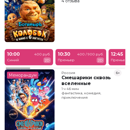
4 отзыва
10:00
10:30
12:45
400 руб.
400 / 900 руб.
Синий
Премьер
Премьер
2D
2D
Россия
6+
Меморандум
Смешарики сквозь
вселенные
1 ч 46 мин
фантастика, комедия,
приключения