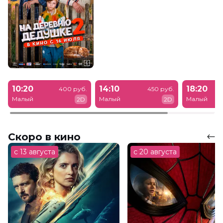
10:20
14:10
18:20
400 руб.
450 руб.
Малый
Малый
Малый
2D
2D
Скоро в кино
с 13 августа
с 20 августа