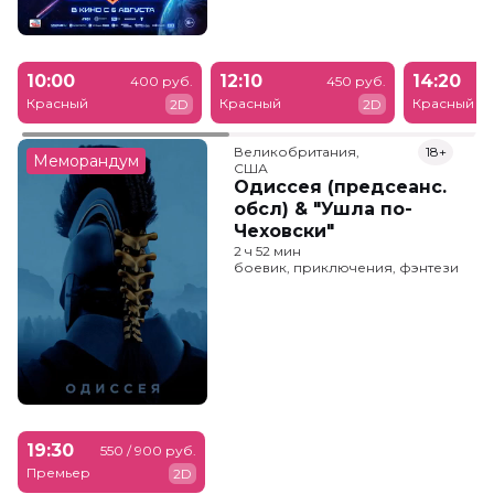
10:00
12:10
14:20
400 руб.
450 руб.
Красный
Красный
Красный
2D
2D
Великобритания,

18+
Меморандум
США
Одиссея (предсеанс.
обсл) & "Ушла по-
Чеховски"
2 ч 52 мин
боевик, приключения, фэнтези
19:30
550 / 900 руб.
Премьер
2D