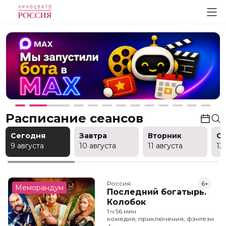
Расписание сеансов
Сегодня
Завтра
Вторник
С
9 августа
10 августа
11 августа
12
Россия
6+
Меморандум
Последний богатырь.
Колобок
1 ч 56 мин
комедия, приключения, фэнтези