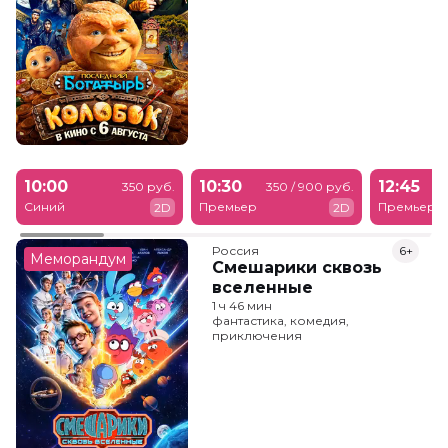
10:00
10:30
12:45
350 руб.
350 / 900 руб.
Синий
Премьер
Премьер
2D
2D
Россия
6+
Меморандум
Смешарики сквозь
вселенные
1 ч 46 мин
фантастика, комедия,
приключения