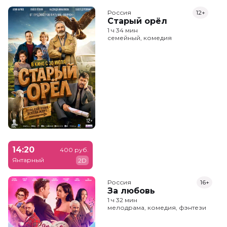
Россия
12+
Старый орёл
1 ч 34 мин
семейный, комедия
14:20
400 руб.
Янтарный
2D
Россия
16+
За любовь
1 ч 32 мин
мелодрама, комедия, фэнтези