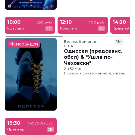
10:00
12:10
14:20
350 руб.
400 руб.
Красный
Красный
Красный
2D
2D
Великобритания,

18+
Меморандум
США
Одиссея (предсеанс.
обсл) & "Ушла по-
Чеховски"
2 ч 52 мин
боевик, приключения, фэнтези
19:30
450 / 900 руб.
Премьер
2D