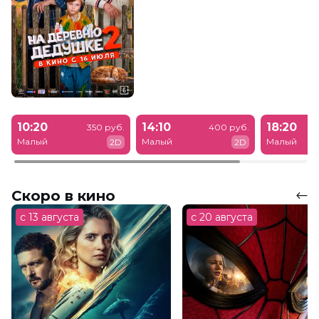
10:20
14:10
18:20
350 руб.
400 руб.
Малый
Малый
Малый
2D
2D
Скоро в кино
с 13 августа
с 20 августа