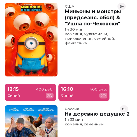
США
6+
Миньоны и монстры
(предсеанс. обсл) &
"Ушла по-Чеховски"
1 ч 30 мин
комедия, мультфильм,
приключения, семейный,
фантастика
12:15
16:10
400 руб.
400 руб.
Синий
Синий
2D
2D
Россия
6+
На деревню дедушке 2
1 ч 33 мин
комедия, семейный