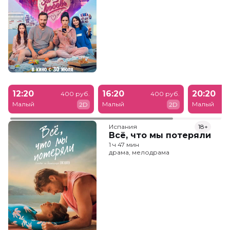
12:20
16:20
20:20
400 руб.
400 руб.
Малый
Малый
Малый
2D
2D
Испания
18+
Всё, что мы потеряли
1 ч 47 мин
драма, мелодрама