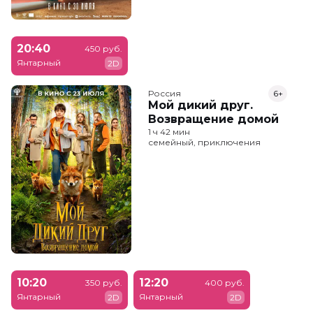
20:40
450 руб.
Янтарный
2D
Россия
6+
Мой дикий друг.
Возвращение домой
1 ч 42 мин
семейный, приключения
10:20
12:20
350 руб.
400 руб.
Янтарный
Янтарный
2D
2D