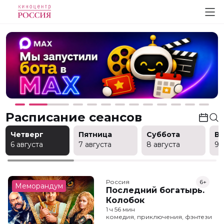
Расписание сеансов
Четверг
Пятница
Суббота
В
6 августа
7 августа
8 августа
9 
Россия
6+
Меморандум
Последний богатырь.
Колобок
1 ч 56 мин
комедия, приключения, фэнтези