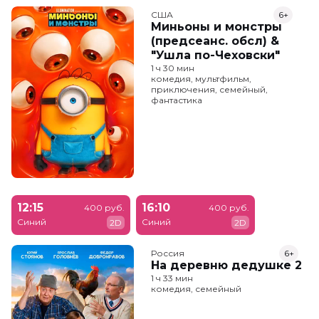
США
6+
Миньоны и монстры
(предсеанс. обсл) &
"Ушла по-Чеховски"
1 ч 30 мин
комедия, мультфильм,
приключения, семейный,
фантастика
12:15
16:10
400 руб.
400 руб.
Синий
Синий
2D
2D
Россия
6+
На деревню дедушке 2
1 ч 33 мин
комедия, семейный