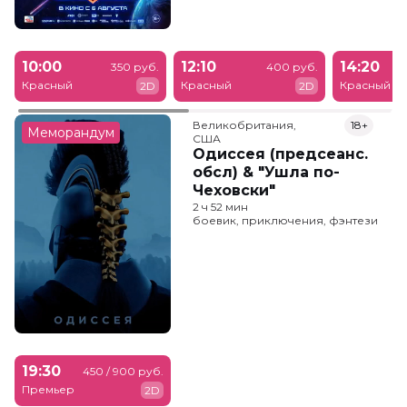
10:00
12:10
14:20
350 руб.
400 руб.
Красный
Красный
Красный
2D
2D
Великобритания,

18+
Меморандум
США
Одиссея (предсеанс.
обсл) & "Ушла по-
Чеховски"
2 ч 52 мин
боевик, приключения, фэнтези
19:30
450 / 900 руб.
Премьер
2D