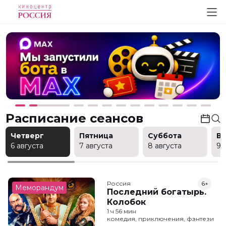
Расписание сеансов
Четверг
Пятница
Суббота
В
6 августа
7 августа
8 августа
9 
Россия
6+
Меморандум
Последний богатырь.
Колобок
1 ч 56 мин
комедия, приключения, фэнтези