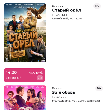
Россия
12+
Старый орёл
1 ч 34 мин
семейный, комедия
14:20
400 руб.
Янтарный
2D
Россия
16+
За любовь
1 ч 32 мин
мелодрама, комедия, фэнтези