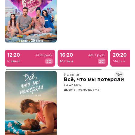
12:20
16:20
20:20
400 руб.
400 руб.
Малый
Малый
Малый
2D
2D
Испания
18+
Всё, что мы потеряли
1 ч 47 мин
драма, мелодрама