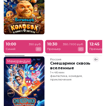
10:00
10:30
12:45
350 руб.
350 / 900 руб.
Синий
Премьер
Премьер
2D
2D
Россия
6+
Меморандум
Смешарики сквозь
вселенные
1 ч 46 мин
фантастика, комедия,
приключения