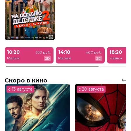
10:20
14:10
18:20
350 руб.
400 руб.
Малый
Малый
Малый
2D
2D
Скоро в кино
с 13 августа
с 20 августа