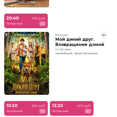
20:40
450 руб.
Янтарный
2D
Россия
6+
Мой дикий друг.
Возвращение домой
1 ч 42 мин
семейный, приключения
10:20
12:20
350 руб.
400 руб.
Янтарный
Янтарный
2D
2D