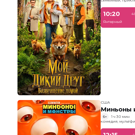
семейный, прик
10:20
4
Янтарный
США
Миньоны и
6+
1 ч 30 мин
комедия, мультфи
12:15
4