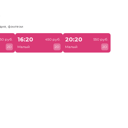
ь
дия, фэнтези
16:20
20:20
50 руб.
450 руб.
550 руб.
2D
Малый
2D
Малый
2D