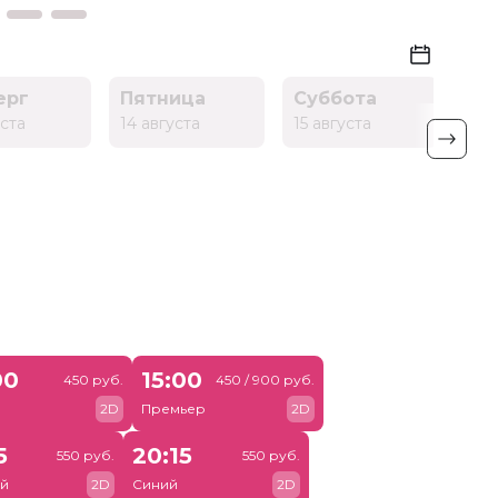
ерг
Пятница
Суббота
Во
уста
14 августа
15 августа
16 
00
15:00
450 руб.
450 / 900 руб.
й
2D
Премьер
2D
5
20:15
550 руб.
550 руб.
й
2D
Синий
2D