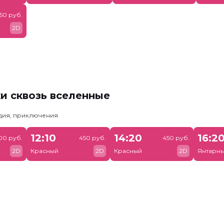
50 руб.
2D
и сквозь вселенные
едия, приключения
12:10
14:20
16:2
00 руб.
450 руб.
450 руб.
2D
Красный
2D
Красный
2D
Янтарн