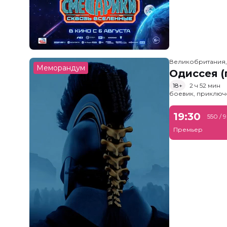
Великобритания
Меморандум
Одиссея (
18+
2 ч 52 мин
боевик, приключ
19:30
550 / 
Премьер