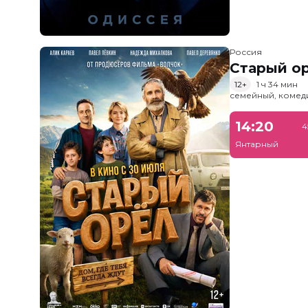
Россия
Старый о
12+
1 ч 34 мин
семейный, комед
14:20
4
Янтарный