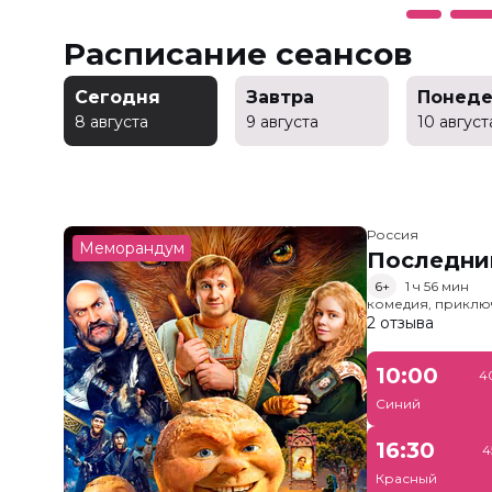
Расписание сеансов
Сегодня
Завтра
Понеде
8 августа
9 августа
10 август
Россия
Меморандум
Последни
6+
1 ч 56 мин
комедия, приклю
2 отзыва
10:00
4
Синий
16:30
4
Красный