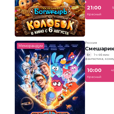
21:00
5
Красный
Россия
Меморандум
Смешарик
6+
1 ч 46 мин
фантастика, ком
10:00
4
Красный