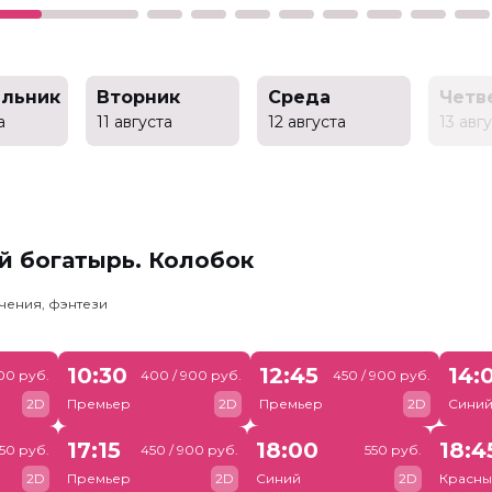
льник
Вторник
Среда
Четв
а
11 августа
12 августа
13 авг
й богатырь. Колобок
чения, фэнтези
10:30
12:45
14:
00 руб.
400 / 900 руб.
450 / 900 руб.
2D
Премьер
2D
Премьер
2D
Сини
17:15
18:00
18:4
50 руб.
450 / 900 руб.
550 руб.
2D
Премьер
2D
Синий
2D
Красны