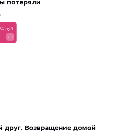
мы потеряли
а
50 руб.
2D
й друг. Возвращение домой