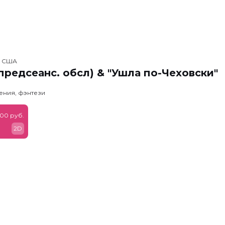
, США
предсеанс. обсл) & "Ушла по-Чеховски"
ения, фэнтези
900 руб.
2D