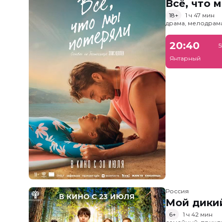
Всё, что 
18+
1 ч 47 мин
драма, мелодрам
20:40
5
Янтарный
Россия
Мой дики
6+
1 ч 42 мин