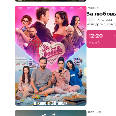
Россия
За любов
16+
1 ч 32 мин
мелодрама, коме
12:20
4
Малый
Испания