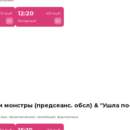
лючения
12:20
00 руб.
450 руб.
2D
Янтарный
2D
 монстры (предсеанс. обсл) & "Ушла по
льм, приключения, семейный, фантастика
16:10
50 руб.
450 руб.