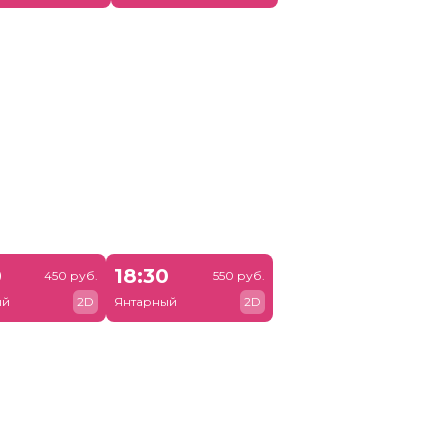
0
18:30
450 руб.
550 руб.
ый
2D
Янтарный
2D