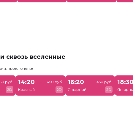
и сквозь вселенные
едия, приключения
14:20
16:20
18:3
50 руб.
450 руб.
450 руб.
2D
Красный
2D
Янтарный
2D
Янтарн