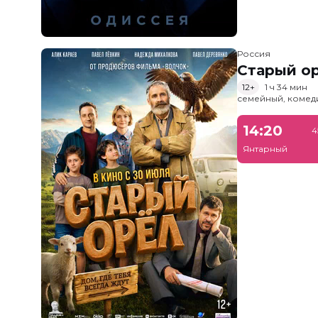
Россия
Старый о
12+
1 ч 34 мин
семейный, комед
14:20
4
Янтарный