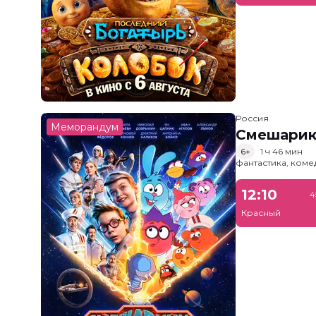
Россия
Меморандум
Смешарик
6+
1 ч 46 мин
фантастика, ком
12:10
4
Красный