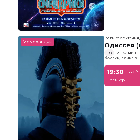
Великобритания
Меморандум
Одиссея (
18+
2 ч 52 мин
боевик, приключ
19:30
550 / 
Премьер