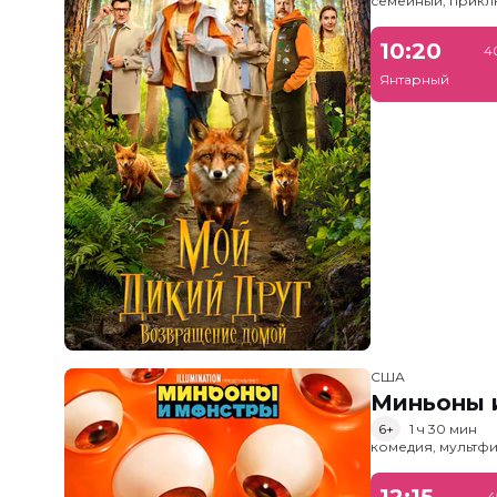
семейный, прик
10:20
4
Янтарный
США
Миньоны и
6+
1 ч 30 мин
комедия, мультфи
12:15
4