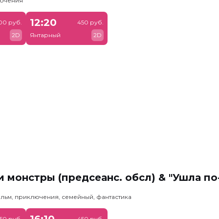
лючения
12:20
00 руб.
450 руб.
2D
Янтарный
2D
 монстры (предсеанс. обсл) & "Ушла по
льм, приключения, семейный, фантастика
16:10
50 руб.
450 руб.