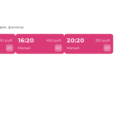
ь
дия, фэнтези
16:20
20:20
50 руб.
450 руб.
550 руб.
2D
Малый
2D
Малый
2D