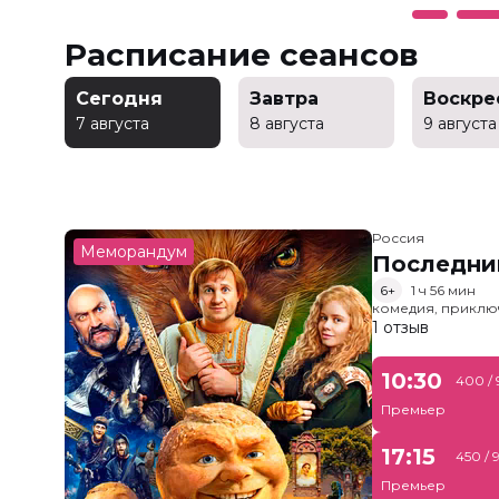
Расписание сеансов
Сегодня
Завтра
Воскре
7 августа
8 августа
9 августа
Россия
Меморандум
Последни
6+
1 ч 56 мин
комедия, приклю
1 отзыв
10:30
400 /
Премьер
17:15
450 / 
Премьер