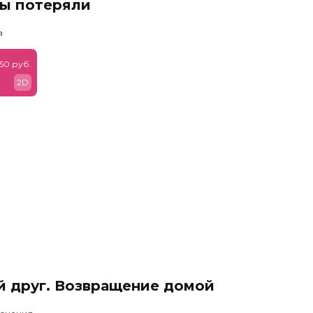
мы потеряли
а
50 руб.
2D
й друг. Возвращение домой