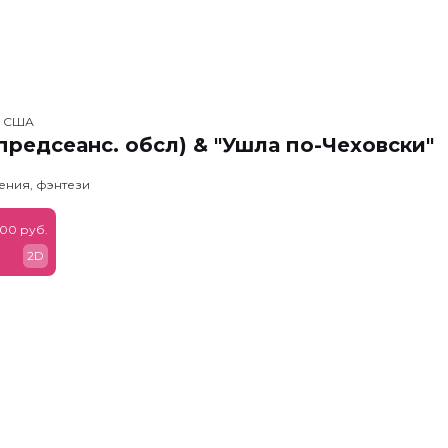
, США
предсеанс. обсл) & "Ушла по-Чеховски"
ения, фэнтези
900 руб.
2D