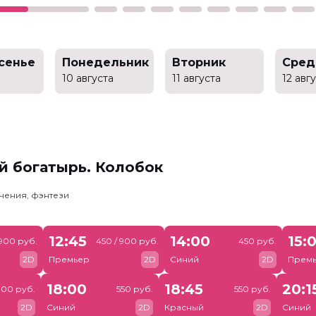
сенье
Понедельник
Вторник
Сред
10 августа
11 августа
12 авг
й богатырь. Колобок
чения, фэнтези
12:45
14:00
15:
 900 руб.
450 / 900 руб.
450 руб.
2D
Премьер
2D
Синий
2D
Прем
18:00
18:45
20:1
900 руб.
550 руб.
550 руб.
2D
Синий
2D
Красный
2D
Синий