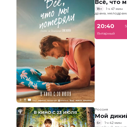
Всё, что 
18+
1 ч 47 мин
драма, мелодрам
20:40
5
Янтарный
Россия
Мой дики
6+
1 ч 42 мин