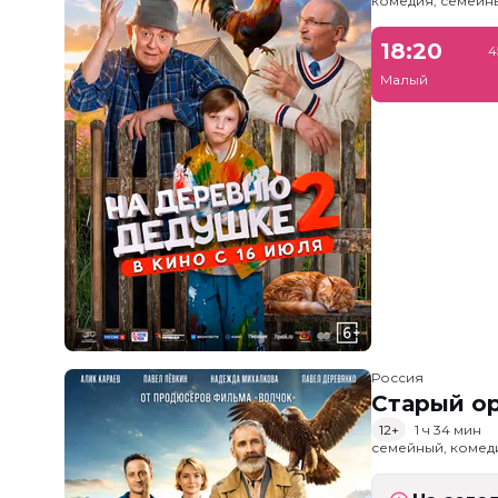
комедия, семейн
18:20
4
Малый
Россия
Старый о
12+
1 ч 34 мин
семейный, комед