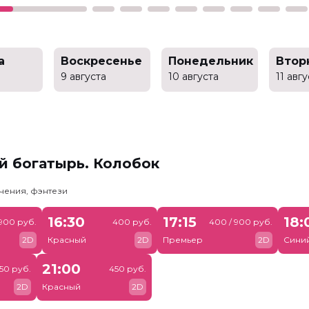
а
Воскресенье
Понедельник
Втор
9 августа
10 августа
11 авг
й богатырь. Колобок
чения, фэнтези
16:30
17:15
18:
 900 руб.
400 руб.
400 / 900 руб.
2D
Красный
2D
Премьер
2D
Сини
21:00
50 руб.
450 руб.
2D
Красный
2D