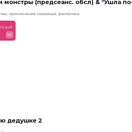
 монстры (предсеанс. обсл) & "Ушла по
льм, приключения, семейный, фантастика
00 руб.
2D
ню дедушке 2