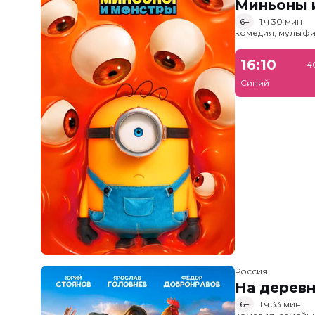
Миньоны и
6+
1 ч 30 мин
комедия, мультфи
16:10
4
Синий
Россия
На дерев
6+
1 ч 33 мин