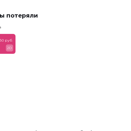
мы потеряли
а
50 руб.
2D