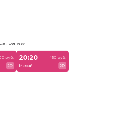
ь
дия, фэнтези
20:20
00 руб.
450 руб.
2D
Малый
2D