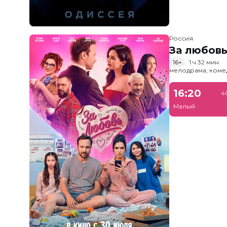
Россия
За любов
16+
1 ч 32 мин
мелодрама, коме
16:20
4
Малый