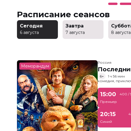
Расписание сеансов
Сегодня
Завтра
Суббот
6 августа
7 августа
8 августа
Россия
Меморандум
Последни
6+
1 ч 56 мин
комедия, приклю
15:00
400 /
Премьер
20:15
4
Синий