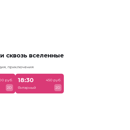
и сквозь вселенные
едия, приключения
18:30
00 руб.
450 руб.
2D
Янтарный
2D