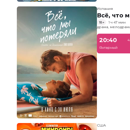
Испания
Всё, что 
18+
1 ч 47 мин
драма, мелодрам
20:40
4
Янтарный
США