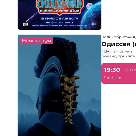
Великобритания
Меморандум
Одиссея (
18+
2 ч 52 мин
боевик, приключ
19:30
450 / 
Премьер