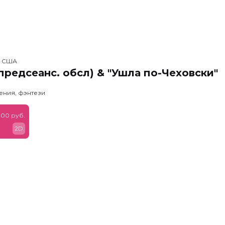
, США
предсеанс. обсл) & "Ушла по-Чеховски"
ения, фэнтези
900 руб.
2D