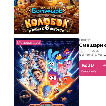
Россия
Меморандум
Смешарик
6+
1 ч 46 мин
фантастика, ком
16:20
4
Янтарный