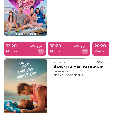
12:20
16:20
20:20
400 руб.
400 руб.
Малый
Малый
Малый
2D
2D
Испания
18+
Всё, что мы потеряли
1 ч 47 мин
драма, мелодрама