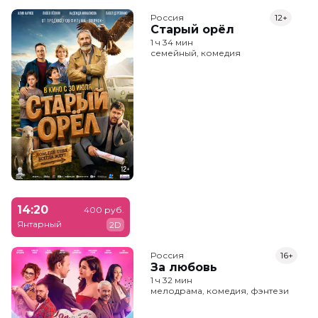
Россия
12+
Старый орёл
1 ч 34 мин
семейный, комедия
14:20
400 руб.
Янтарный
2D
Россия
16+
За любовь
1 ч 32 мин
мелодрама, комедия, фэнтези