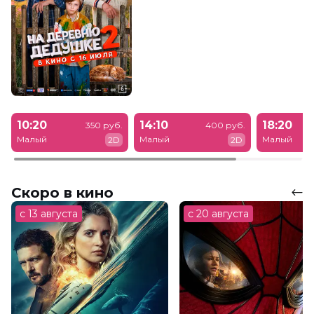
10:20
14:10
18:20
350 руб.
400 руб.
Малый
Малый
Малый
2D
2D
Скоро в кино
с 13 августа
с 20 августа