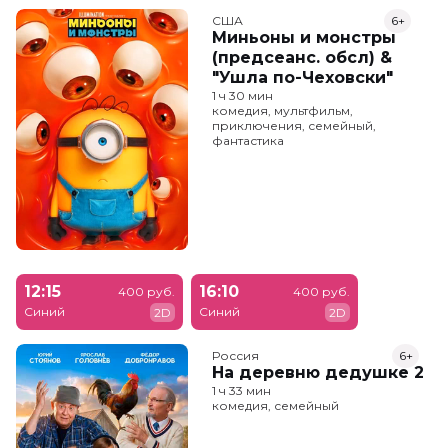
США
6+
Миньоны и монстры
(предсеанс. обсл) &
"Ушла по-Чеховски"
1 ч 30 мин
комедия, мультфильм,
приключения, семейный,
фантастика
12:15
16:10
400 руб.
400 руб.
Синий
Синий
2D
2D
Россия
6+
На деревню дедушке 2
1 ч 33 мин
комедия, семейный