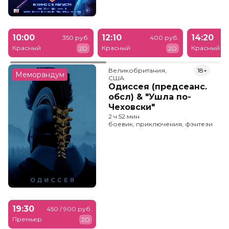
10:00
12:10
14:20
350 руб.
400 руб.
Красный
Красный
Красный
2D
2D
Великобритания,

18+
Меморандум
США
Одиссея (предсеанс.
обсл) & "Ушла по-
Чеховски"
2 ч 52 мин
боевик, приключения, фэнтези
19:30
450 / 900 руб.
Премьер
2D