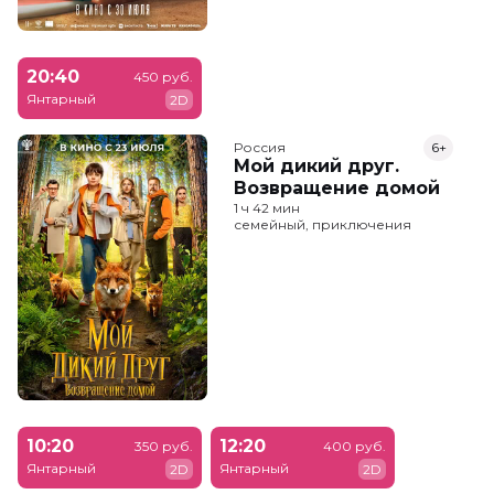
20:40
450 руб.
Янтарный
2D
Россия
6+
Мой дикий друг.
Возвращение домой
1 ч 42 мин
семейный, приключения
10:20
12:20
350 руб.
400 руб.
Янтарный
Янтарный
2D
2D