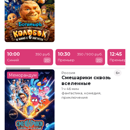
10:00
10:30
12:45
350 руб.
350 / 900 руб.
Синий
Премьер
Премьер
2D
2D
Россия
6+
Меморандум
Смешарики сквозь
вселенные
1 ч 46 мин
фантастика, комедия,
приключения