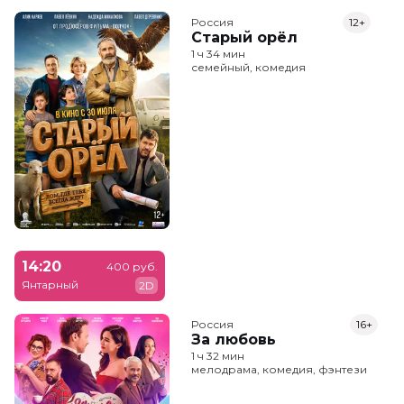
Россия
12+
Старый орёл
1 ч 34 мин
семейный, комедия
14:20
400 руб.
Янтарный
2D
Россия
16+
За любовь
1 ч 32 мин
мелодрама, комедия, фэнтези