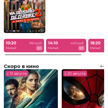
10:20
14:10
18:20
350 руб.
400 руб.
Малый
Малый
Малый
2D
2D
Скоро в кино
с 13 августа
с 20 августа