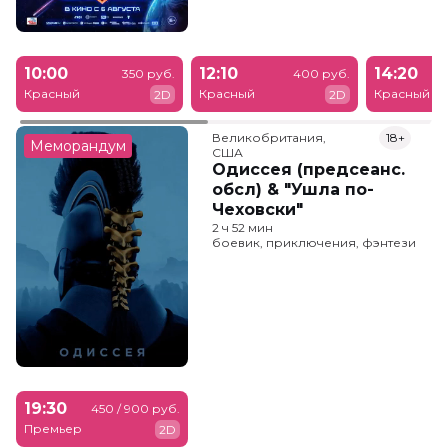
10:00
12:10
14:20
350 руб.
400 руб.
Красный
Красный
Красный
2D
2D
Великобритания,

18+
Меморандум
США
Одиссея (предсеанс.
обсл) & "Ушла по-
Чеховски"
2 ч 52 мин
боевик, приключения, фэнтези
19:30
450 / 900 руб.
Премьер
2D