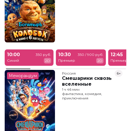
10:00
10:30
12:45
350 руб.
350 / 900 руб.
Синий
Премьер
Премьер
2D
2D
Россия
6+
Меморандум
Смешарики сквозь
вселенные
1 ч 46 мин
фантастика, комедия,
приключения