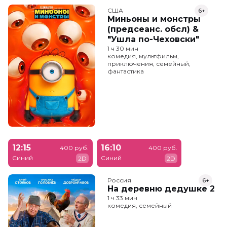
США
6+
Миньоны и монстры
(предсеанс. обсл) &
"Ушла по-Чеховски"
1 ч 30 мин
комедия, мультфильм,
приключения, семейный,
фантастика
12:15
16:10
400 руб.
400 руб.
Синий
Синий
2D
2D
Россия
6+
На деревню дедушке 2
1 ч 33 мин
комедия, семейный