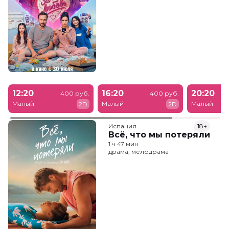
12:20
16:20
20:20
400 руб.
400 руб.
Малый
Малый
Малый
2D
2D
Испания
18+
Всё, что мы потеряли
1 ч 47 мин
драма, мелодрама