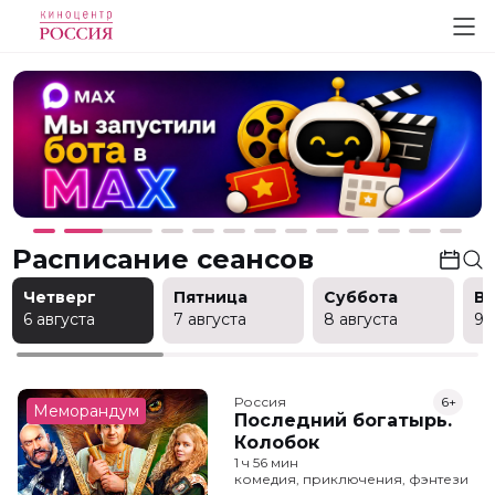
Расписание сеансов
Четверг
Пятница
Суббота
В
6 августа
7 августа
8 августа
9 
Россия
6+
Меморандум
Последний богатырь.
Колобок
1 ч 56 мин
комедия, приключения, фэнтези