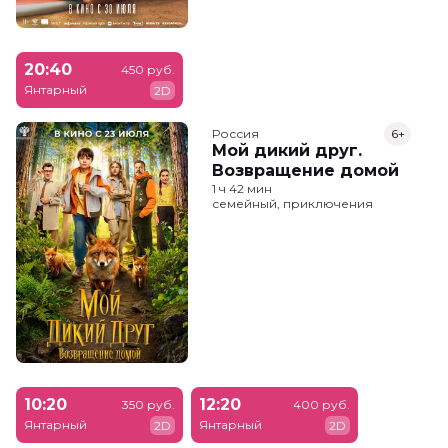
20:40
450 руб.
Янтарный
2D
Россия
6+
Мой дикий друг.
Возвращение домой
1 ч 42 мин
семейный, приключения
10:20
12:20
350 руб.
400 руб.
Янтарный
Янтарный
2D
2D