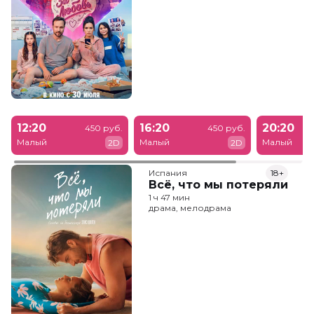
12:20
16:20
20:20
450 руб.
450 руб.
Малый
Малый
Малый
2D
2D
Испания
18+
Всё, что мы потеряли
1 ч 47 мин
драма, мелодрама