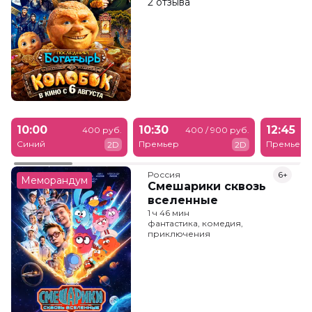
2 отзыва
10:00
10:30
12:45
400 руб.
400 / 900 руб.
Синий
Премьер
Премьер
2D
2D
Россия
6+
Меморандум
Смешарики сквозь
вселенные
1 ч 46 мин
фантастика, комедия,
приключения