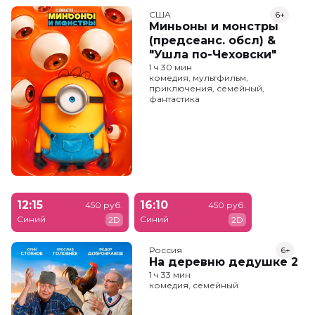
США
6+
Миньоны и монстры
(предсеанс. обсл) &
"Ушла по-Чеховски"
1 ч 30 мин
комедия, мультфильм,
приключения, семейный,
фантастика
12:15
16:10
450 руб.
450 руб.
Синий
Синий
2D
2D
Россия
6+
На деревню дедушке 2
1 ч 33 мин
комедия, семейный