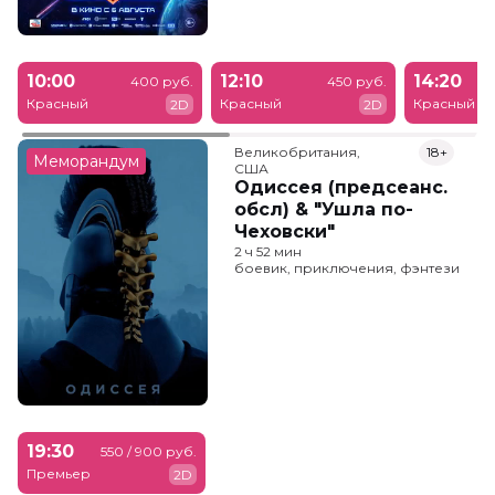
10:00
12:10
14:20
400 руб.
450 руб.
Красный
Красный
Красный
2D
2D
Великобритания,

18+
Меморандум
США
Одиссея (предсеанс.
обсл) & "Ушла по-
Чеховски"
2 ч 52 мин
боевик, приключения, фэнтези
19:30
550 / 900 руб.
Премьер
2D