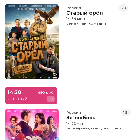
Россия
12+
Старый орёл
1 ч 34 мин
семейный, комедия
14:20
450 руб.
Янтарный
2D
Россия
16+
За любовь
1 ч 32 мин
мелодрама, комедия, фэнтези