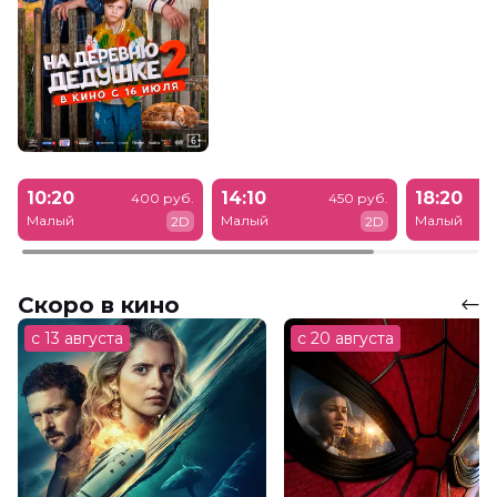
10:20
14:10
18:20
400 руб.
450 руб.
Малый
Малый
Малый
2D
2D
Скоро в кино
с 13 августа
с 20 августа