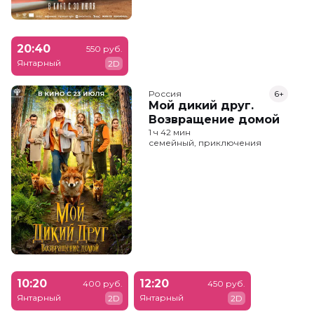
20:40
550 руб.
Янтарный
2D
Россия
6+
Мой дикий друг.
Возвращение домой
1 ч 42 мин
семейный, приключения
10:20
12:20
400 руб.
450 руб.
Янтарный
Янтарный
2D
2D