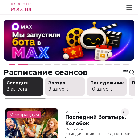
Расписание сеансов
Сегодня
Завтра
Понедельник
В
8 августа
9 августа
10 августа
11
Россия
6+
Меморандум
Последний богатырь.
Колобок
1 ч 56 мин
комедия, приключения, фэнтези