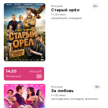
Россия
12+
Старый орёл
1 ч 34 мин
семейный, комедия
14:20
450 руб.
Янтарный
2D
Россия
16+
За любовь
1 ч 32 мин
мелодрама, комедия, фэнтези