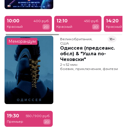
10:00
12:10
14:20
400 руб.
450 руб.
Красный
Красный
Красный
2D
2D
Великобритания,

18+
Меморандум
США
Одиссея (предсеанс.
обсл) & "Ушла по-
Чеховски"
2 ч 52 мин
боевик, приключения, фэнтези
19:30
550 / 900 руб.
Премьер
2D