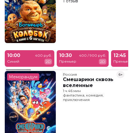
1 отзыв
10:00
10:30
12:45
400 руб.
400 / 900 руб.
Синий
Премьер
Премьер
2D
2D
Россия
6+
Меморандум
Смешарики сквозь
вселенные
1 ч 46 мин
фантастика, комедия,
приключения