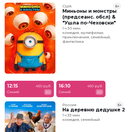
США
6+
Миньоны и монстры
(предсеанс. обсл) &
"Ушла по-Чеховски"
1 ч 30 мин
комедия, мультфильм,
приключения, семейный,
фантастика
12:15
16:10
450 руб.
450 руб.
Синий
Синий
2D
2D
Россия
6+
На деревню дедушке 2
1 ч 33 мин
комедия, семейный