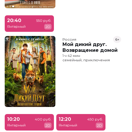
20:40
550 руб.
Янтарный
2D
Россия
6+
Мой дикий друг.
Возвращение домой
1 ч 42 мин
семейный, приключения
10:20
12:20
400 руб.
450 руб.
Янтарный
Янтарный
2D
2D