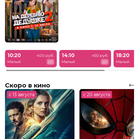
10:20
14:10
18:20
400 руб.
450 руб.
Малый
Малый
Малый
2D
2D
Скоро в кино
с 13 августа
с 20 августа