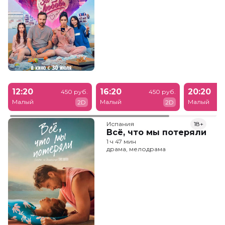
12:20
16:20
20:20
450 руб.
450 руб.
Малый
Малый
Малый
2D
2D
Испания
18+
Всё, что мы потеряли
1 ч 47 мин
драма, мелодрама