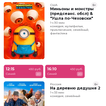
США
6+
Миньоны и монстры
(предсеанс. обсл) &
"Ушла по-Чеховски"
1 ч 30 мин
комедия, мультфильм,
приключения, семейный,
фантастика
12:15
16:10
450 руб.
450 руб.
Синий
Синий
2D
2D
Россия
6+
На деревню дедушке 2
1 ч 33 мин
комедия, семейный