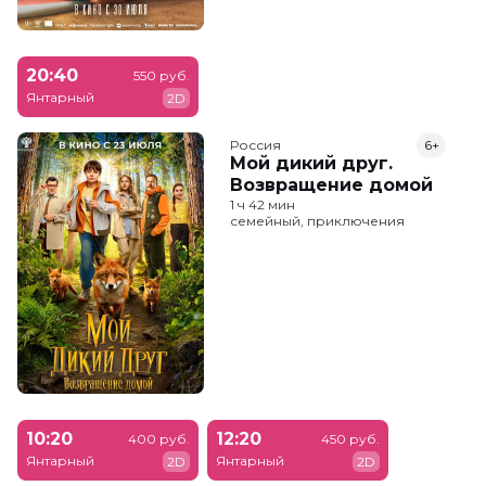
20:40
550 руб.
Янтарный
2D
Россия
6+
Мой дикий друг.
Возвращение домой
1 ч 42 мин
семейный, приключения
10:20
12:20
400 руб.
450 руб.
Янтарный
Янтарный
2D
2D