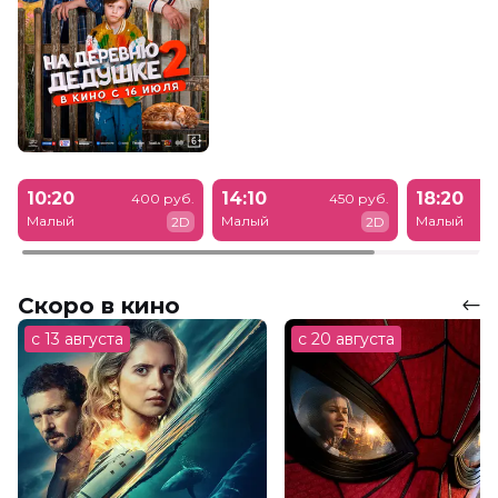
10:20
14:10
18:20
400 руб.
450 руб.
Малый
Малый
Малый
2D
2D
Скоро в кино
с 13 августа
с 20 августа