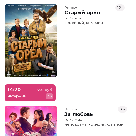
Россия
12+
Старый орёл
1 ч 34 мин
семейный, комедия
14:20
450 руб.
Янтарный
2D
Россия
16+
За любовь
1 ч 32 мин
мелодрама, комедия, фэнтези