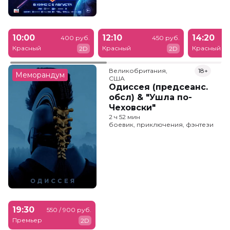
10:00
12:10
14:20
400 руб.
450 руб.
Красный
Красный
Красный
2D
2D
Великобритания,

18+
Меморандум
США
Одиссея (предсеанс.
обсл) & "Ушла по-
Чеховски"
2 ч 52 мин
боевик, приключения, фэнтези
19:30
550 / 900 руб.
Премьер
2D