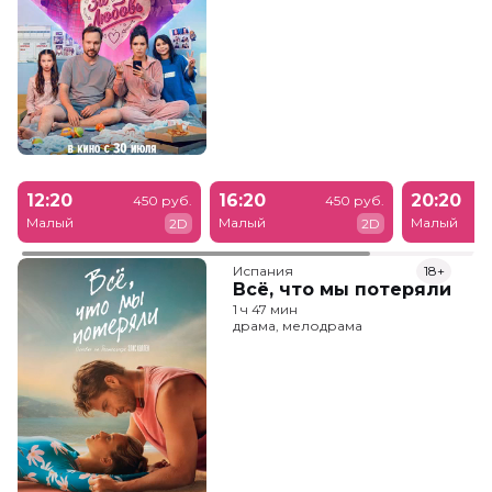
12:20
16:20
20:20
450 руб.
450 руб.
Малый
Малый
Малый
2D
2D
Испания
18+
Всё, что мы потеряли
1 ч 47 мин
драма, мелодрама