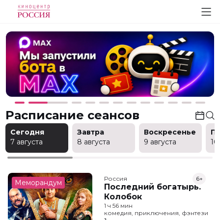
Расписание сеансов
Сегодня
Завтра
Воскресенье
П
7 августа
8 августа
9 августа
10
Россия
6+
Меморандум
Последний богатырь.
Колобок
1 ч 56 мин
комедия, приключения, фэнтези