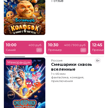
1 отзыв
10:00
10:30
12:45
400 руб.
400 / 900 руб.
Синий
Премьер
Премьер
2D
2D
Россия
6+
Меморандум
Смешарики сквозь
вселенные
1 ч 46 мин
фантастика, комедия,
приключения