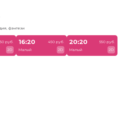
ь
дия, фэнтези
16:20
20:20
50 руб.
450 руб.
550 руб.
2D
Малый
2D
Малый
2D