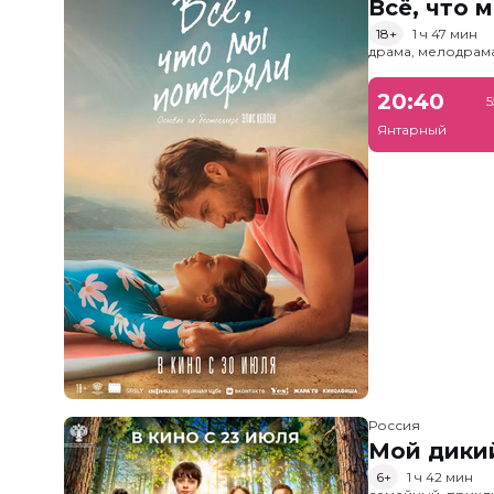
Всё, что 
18+
1 ч 47 мин
драма, мелодрам
20:40
5
Янтарный
Россия
Мой дики
6+
1 ч 42 мин