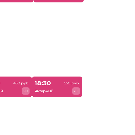
0
18:30
450 руб.
550 руб.
ый
2D
Янтарный
2D