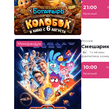
21:00
5
Красный
Россия
Меморандум
Смешарик
6+
1 ч 46 мин
фантастика, ком
10:00
4
Красный