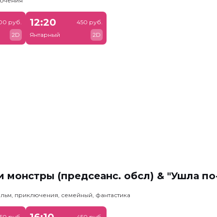
лючения
12:20
00 руб.
450 руб.
2D
Янтарный
2D
 монстры (предсеанс. обсл) & "Ушла по
льм, приключения, семейный, фантастика
16:10
50 руб.
450 руб.