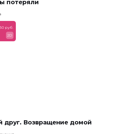
мы потеряли
а
50 руб.
2D
й друг. Возвращение домой