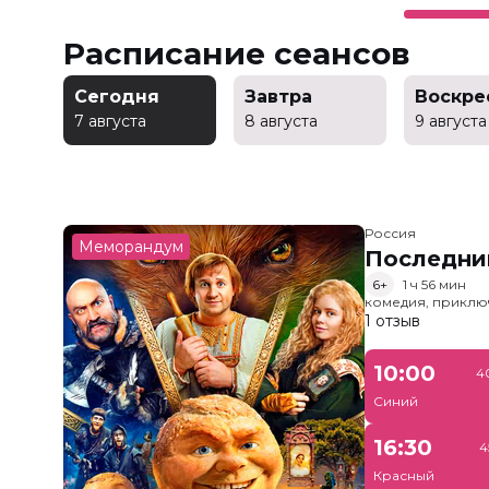
Расписание сеансов
Сегодня
Завтра
Воскре
7 августа
8 августа
9 августа
Россия
Меморандум
Последни
6+
1 ч 56 мин
комедия, приклю
1 отзыв
10:00
4
Синий
16:30
4
Красный