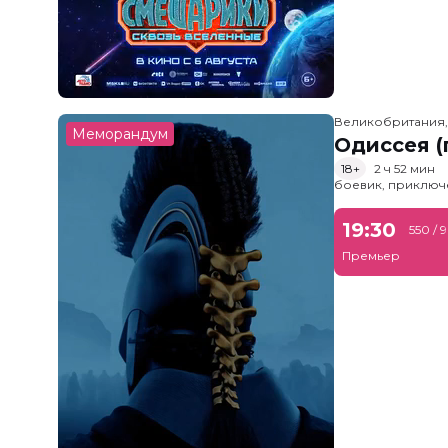
Великобритания
Меморандум
Одиссея (
18+
2 ч 52 мин
боевик, приключ
19:30
550 / 
Премьер