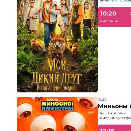
семейный, прик
10:20
4
Янтарный
США
Миньоны и
6+
1 ч 30 мин
комедия, мультфи
12:15
4