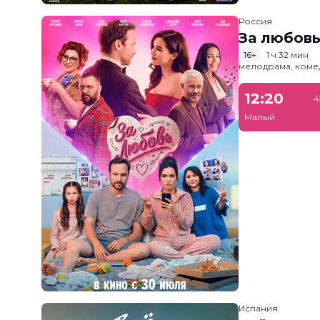
Россия
За любов
16+
1 ч 32 мин
мелодрама, коме
12:20
4
Малый
Испания