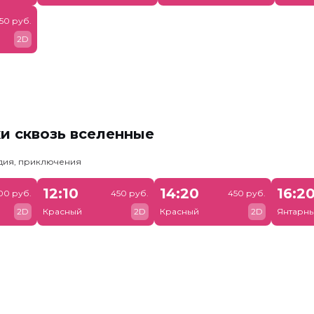
50 руб.
2D
и сквозь вселенные
едия, приключения
12:10
14:20
16:2
00 руб.
450 руб.
450 руб.
2D
Красный
2D
Красный
2D
Янтарн