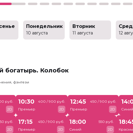
сенье
Понедельник
Вторник
Сред
10 августа
11 августа
12 авг
й богатырь. Колобок
чения, фэнтези
10:30
12:45
14:
00 руб.
400 / 900 руб.
450 / 900 руб.
2D
Премьер
2D
Премьер
2D
Сини
17:15
18:00
18:4
50 руб.
450 / 900 руб.
550 руб.
2D
Премьер
2D
Синий
2D
Красны