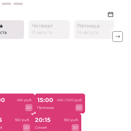
а
Четверг
Пятница
Су
уста
13 августа
14 августа
15 а
00
15:00
450 руб.
450 / 900 руб.
й
2D
Премьер
2D
5
20:15
550 руб.
550 руб.
й
2D
Синий
2D