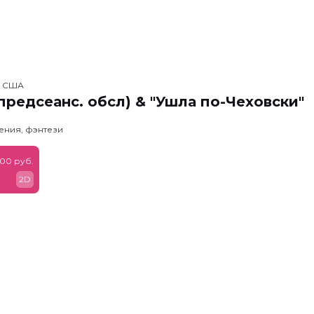
, США
предсеанс. обсл) & "Ушла по-Чеховски"
ения, фэнтези
900 руб.
2D