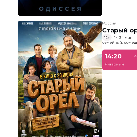
Россия
Старый о
12+
1 ч 34 мин
семейный, комед
14:20
4
Янтарный