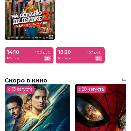
14:10
18:20
400 руб.
450 руб.
Малый
Малый
2D
2D
Скоро в кино
с 13 августа
с 20 августа