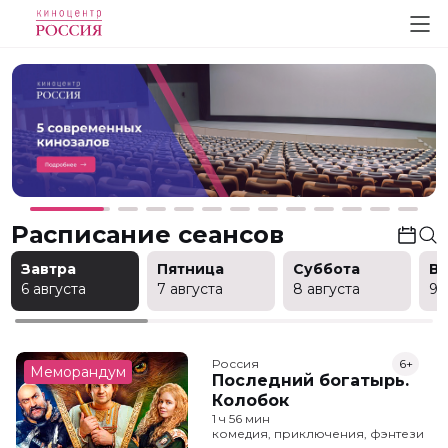
Расписание сеансов
Завтра
Пятница
Суббота
В
6 августа
7 августа
8 августа
9 
Россия
6+
Меморандум
Последний богатырь.
Колобок
1 ч 56 мин
комедия, приключения, фэнтези