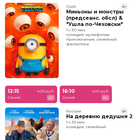
США
6+
Миньоны и монстры
(предсеанс. обсл) &
"Ушла по-Чеховски"
1 ч 30 мин
комедия, мультфильм,
приключения, семейный,
фантастика
12:15
16:10
400 руб.
400 руб.
Синий
Синий
2D
2D
Россия
6+
На деревню дедушке 2
1 ч 33 мин
комедия, семейный