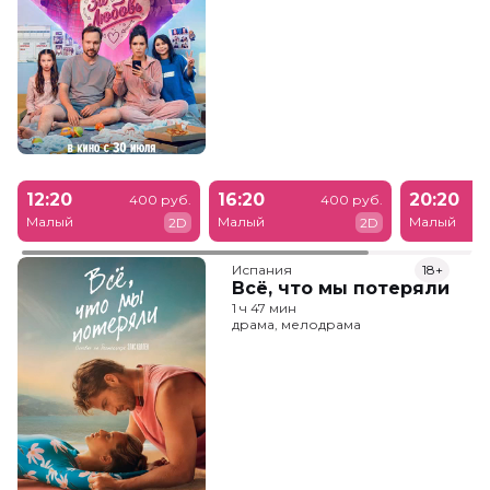
12:20
16:20
20:20
400 руб.
400 руб.
Малый
Малый
Малый
2D
2D
Испания
18+
Всё, что мы потеряли
1 ч 47 мин
драма, мелодрама