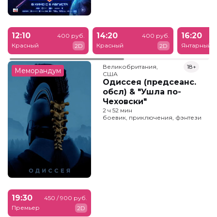
12:10
14:20
16:20
400 руб.
400 руб.
Красный
Красный
Янтарный
2D
2D
Великобритания,

18+
Меморандум
США
Одиссея (предсеанс.
обсл) & "Ушла по-
Чеховски"
2 ч 52 мин
боевик, приключения, фэнтези
19:30
450 / 900 руб.
Премьер
2D