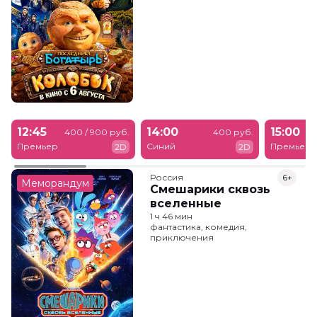
12:45
14:00
15:00
400 / 900 руб.
400 руб.
Премьер
Синий
Премьер
2D
2D
Россия
6+
Меморандум
Смешарики сквозь
вселенные
1 ч 46 мин
фантастика, комедия,
приключения