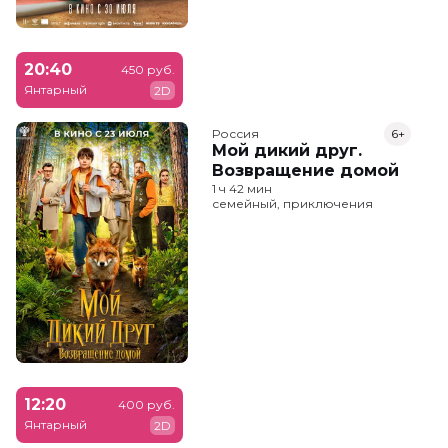
20:40
450 руб.
Янтарный
2D
Россия
6+
Мой дикий друг.
Возвращение домой
1 ч 42 мин
семейный, приключения
12:20
400 руб.
Янтарный
2D