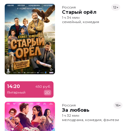
Россия
12+
Старый орёл
1 ч 34 мин
семейный, комедия
14:20
450 руб.
Янтарный
2D
Россия
16+
За любовь
1 ч 32 мин
мелодрама, комедия, фэнтези