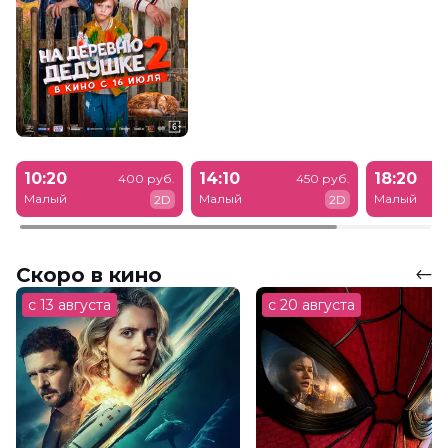
10:20
14:10
18:20
400 руб.
450 руб.
Малый
Малый
Малый
2D
2D
Скоро в кино
с 13 августа
с 20 августа