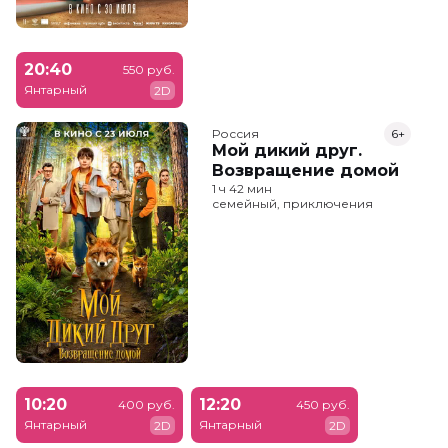
20:40
550 руб.
Янтарный
2D
Россия
6+
Мой дикий друг.
Возвращение домой
1 ч 42 мин
семейный, приключения
10:20
12:20
400 руб.
450 руб.
Янтарный
Янтарный
2D
2D