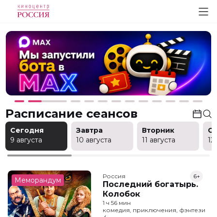
Расписание сеансов
Сегодня
Завтра
Вторник
С
9 августа
10 августа
11 августа
12
Россия
6+
Меморандум
Последний богатырь.
Колобок
1 ч 56 мин
комедия, приключения, фэнтези