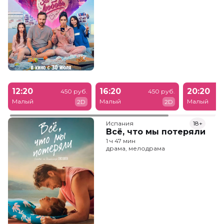
12:20
16:20
20:20
450 руб.
450 руб.
Малый
Малый
Малый
2D
2D
Испания
18+
Всё, что мы потеряли
1 ч 47 мин
драма, мелодрама