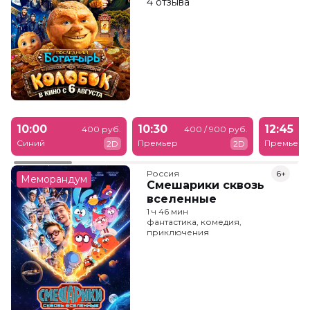
4 отзыва
10:00
10:30
12:45
400 руб.
400 / 900 руб.
Синий
Премьер
Премьер
2D
2D
Россия
6+
Меморандум
Смешарики сквозь
вселенные
1 ч 46 мин
фантастика, комедия,
приключения