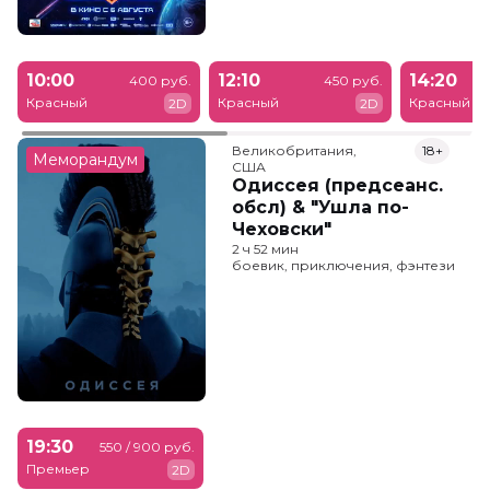
10:00
12:10
14:20
400 руб.
450 руб.
Красный
Красный
Красный
2D
2D
Великобритания,

18+
Меморандум
США
Одиссея (предсеанс.
обсл) & "Ушла по-
Чеховски"
2 ч 52 мин
боевик, приключения, фэнтези
19:30
550 / 900 руб.
Премьер
2D