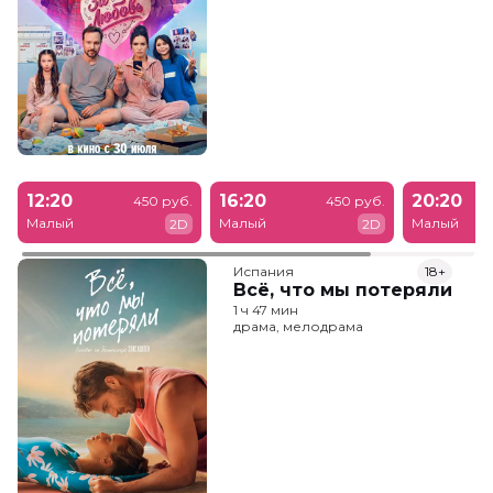
12:20
16:20
20:20
450 руб.
450 руб.
Малый
Малый
Малый
2D
2D
Испания
18+
Всё, что мы потеряли
1 ч 47 мин
драма, мелодрама