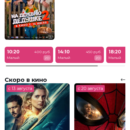
10:20
14:10
18:20
400 руб.
450 руб.
Малый
Малый
Малый
2D
2D
Скоро в кино
с 13 августа
с 20 августа