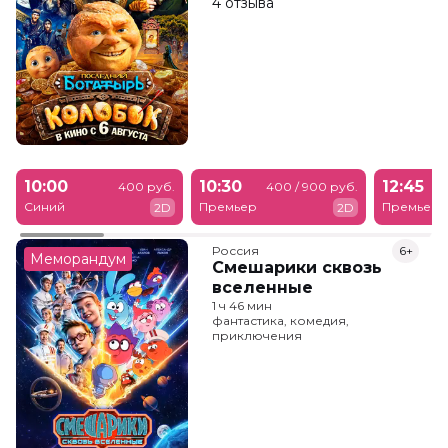
4 отзыва
10:00
10:30
12:45
400 руб.
400 / 900 руб.
Синий
Премьер
Премьер
2D
2D
Россия
6+
Меморандум
Смешарики сквозь
вселенные
1 ч 46 мин
фантастика, комедия,
приключения