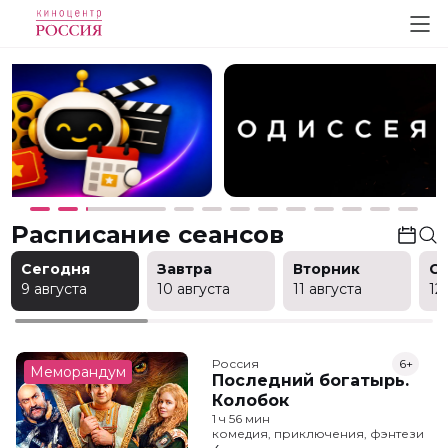
Расписание сеансов
Сегодня
Завтра
Вторник
С
9 августа
10 августа
11 августа
12
Россия
6+
Меморандум
Последний богатырь.
Колобок
1 ч 56 мин
комедия, приключения, фэнтези