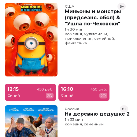
США
6+
Миньоны и монстры
(предсеанс. обсл) &
"Ушла по-Чеховски"
1 ч 30 мин
комедия, мультфильм,
приключения, семейный,
фантастика
12:15
16:10
450 руб.
450 руб.
Синий
Синий
2D
2D
Россия
6+
На деревню дедушке 2
1 ч 33 мин
комедия, семейный