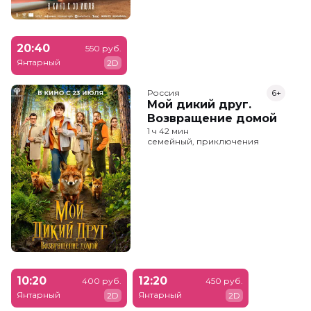
20:40
550 руб.
Янтарный
2D
Россия
6+
Мой дикий друг.
Возвращение домой
1 ч 42 мин
семейный, приключения
10:20
12:20
400 руб.
450 руб.
Янтарный
Янтарный
2D
2D