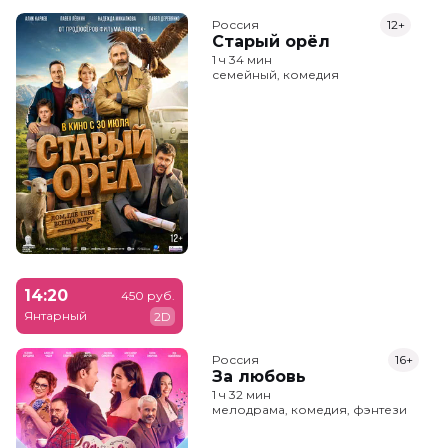
Россия
12+
Старый орёл
1 ч 34 мин
семейный, комедия
14:20
450 руб.
Янтарный
2D
Россия
16+
За любовь
1 ч 32 мин
мелодрама, комедия, фэнтези