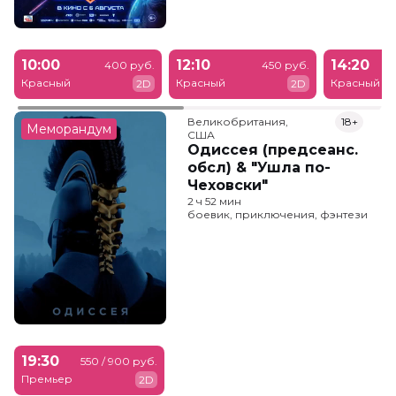
10:00
12:10
14:20
400 руб.
450 руб.
Красный
Красный
Красный
2D
2D
Великобритания,

18+
Меморандум
США
Одиссея (предсеанс.
обсл) & "Ушла по-
Чеховски"
2 ч 52 мин
боевик, приключения, фэнтези
19:30
550 / 900 руб.
Премьер
2D