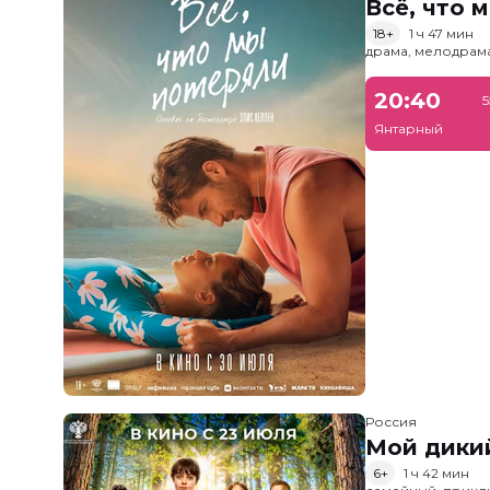
Всё, что 
18+
1 ч 47 мин
драма, мелодрам
20:40
5
Янтарный
Россия
Мой дики
6+
1 ч 42 мин