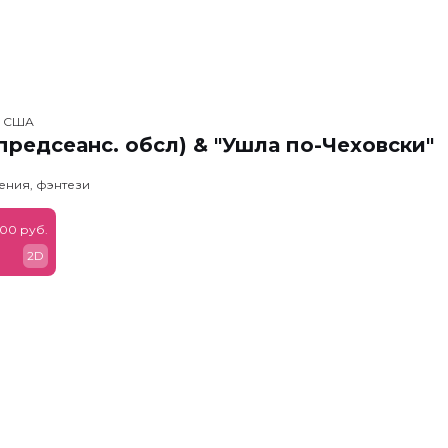
, США
предсеанс. обсл) & "Ушла по-Чеховски"
ения, фэнтези
900 руб.
2D