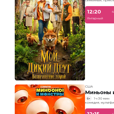
семейный, прик
12:20
4
Янтарный
США
Миньоны и
6+
1 ч 30 мин
комедия, мультфи
12:15
4