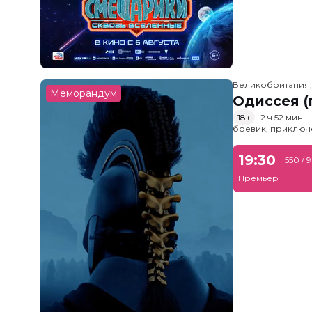
Великобритания
Меморандум
Одиссея (
18+
2 ч 52 мин
боевик, приключ
19:30
550 / 
Премьер