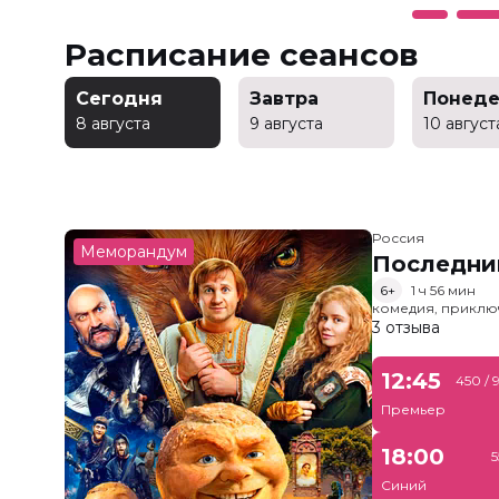
Расписание сеансов
Сегодня
Завтра
Понеде
8 августа
9 августа
10 август
Россия
Меморандум
Последни
6+
1 ч 56 мин
комедия, приклю
3 отзыва
12:45
450 / 
Премьер
18:00
5
Синий