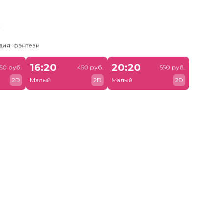
ь
дия, фэнтези
16:20
20:20
50 руб.
450 руб.
550 руб.
2D
Малый
2D
Малый
2D