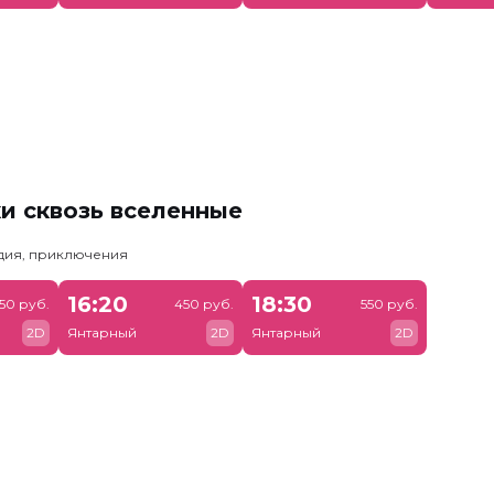
и сквозь вселенные
едия, приключения
16:20
18:30
50 руб.
450 руб.
550 руб.
2D
Янтарный
2D
Янтарный
2D