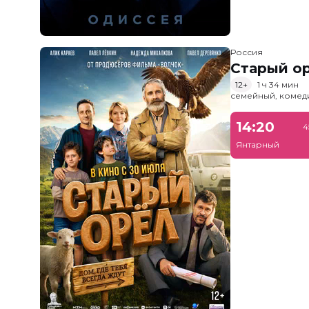
Россия
Старый о
12+
1 ч 34 мин
семейный, комед
14:20
4
Янтарный