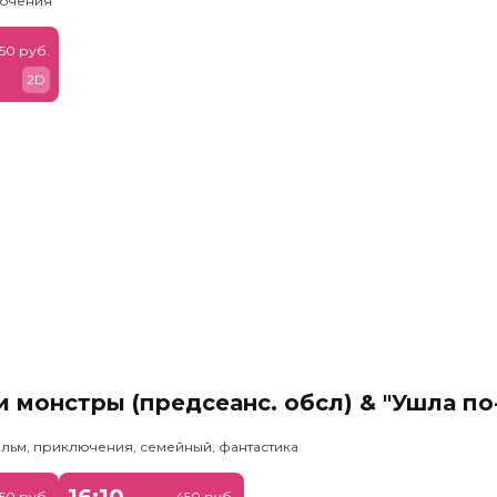
лючения
50 руб.
2D
 монстры (предсеанс. обсл) & "Ушла по
льм, приключения, семейный, фантастика
16:10
50 руб.
450 руб.