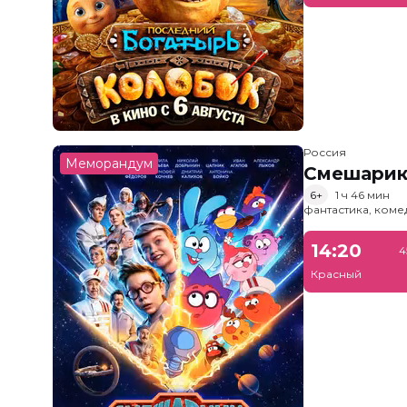
Россия
Меморандум
Смешарик
6+
1 ч 46 мин
фантастика, ком
14:20
4
Красный