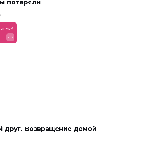
мы потеряли
а
50 руб.
2D
й друг. Возвращение домой