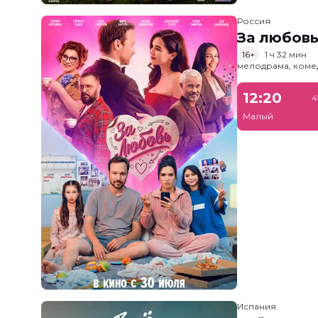
Россия
За любов
16+
1 ч 32 мин
мелодрама, коме
12:20
4
Малый
Испания