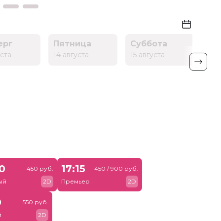
ерг
Пятница
Суббота
Во
уста
14 августа
15 августа
16 
30
17:15
450 руб.
450 / 900 руб.
ый
2D
Премьер
2D
0
550 руб.
й
2D