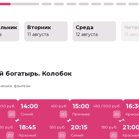
льник
Вторник
Среда
Четв
а
11 августа
12 августа
13 авг
й богатырь. Колобок
чения, фэнтези
14:00
15:00
16:
900 руб.
450 руб.
450 / 900 руб.
2D
Синий
2D
Премьер
2D
Красн
18:45
20:15
21:0
50 руб.
550 руб.
550 руб.
2D
Красный
2D
Синий
2D
Красны