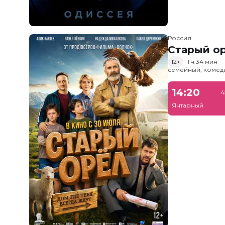
Россия
Старый о
12+
1 ч 34 мин
семейный, комед
14:20
4
Янтарный