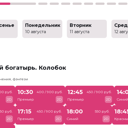
сенье
Понедельник
Вторник
Сред
10 августа
11 августа
12 авг
й богатырь. Колобок
чения, фэнтези
10:30
12:45
14:
00 руб.
400 / 900 руб.
450 / 900 руб.
2D
Премьер
2D
Премьер
2D
Сини
17:15
18:00
18:4
50 руб.
450 / 900 руб.
550 руб.
2D
Премьер
2D
Синий
2D
Красны