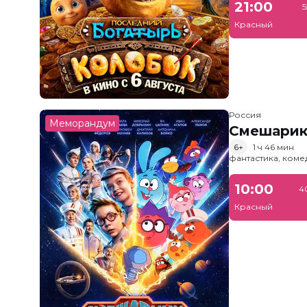
21:00
5
Красный
Россия
Меморандум
Смешарик
6+
1 ч 46 мин
фантастика, ком
10:00
4
Красный