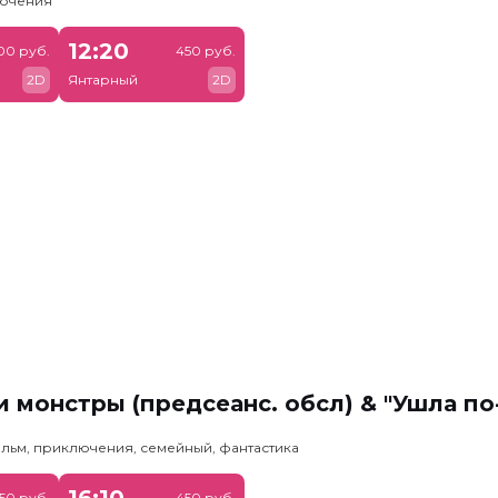
лючения
12:20
00 руб.
450 руб.
2D
Янтарный
2D
 монстры (предсеанс. обсл) & "Ушла по
льм, приключения, семейный, фантастика
16:10
50 руб.
450 руб.