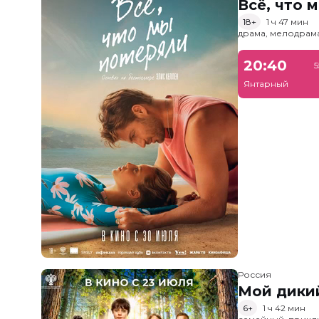
Всё, что 
18+
1 ч 47 мин
драма, мелодрам
20:40
5
Янтарный
Россия
Мой дики
6+
1 ч 42 мин