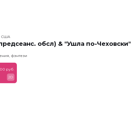
, США
предсеанс. обсл) & "Ушла по-Чеховски"
ения, фэнтези
900 руб.
2D