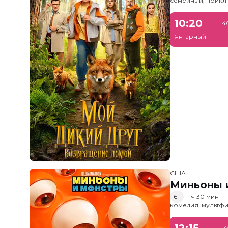
семейный, прик
10:20
4
Янтарный
США
Миньоны и
6+
1 ч 30 мин
комедия, мультфи
12:15
4