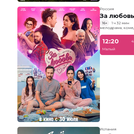
Россия
За любов
16+
1 ч 32 мин
мелодрама, коме
12:20
4
Малый
Испания