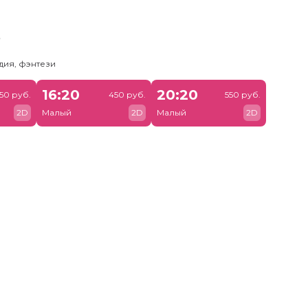
ь
дия, фэнтези
16:20
20:20
50 руб.
450 руб.
550 руб.
2D
Малый
2D
Малый
2D