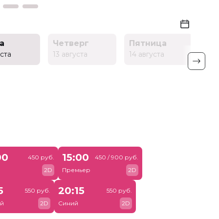
а
Четверг
Пятница
Су
уста
13 августа
14 августа
15 а
00
15:00
450 руб.
450 / 900 руб.
й
2D
Премьер
2D
5
20:15
550 руб.
550 руб.
й
2D
Синий
2D