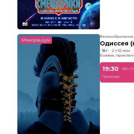
Великобритания
Меморандум
Одиссея (
18+
2 ч 52 мин
боевик, приключ
19:30
550 / 
Премьер