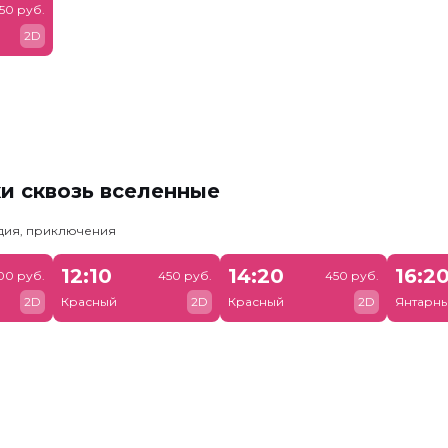
50 руб.
2D
и сквозь вселенные
едия, приключения
12:10
14:20
16:2
00 руб.
450 руб.
450 руб.
2D
Красный
2D
Красный
2D
Янтарн