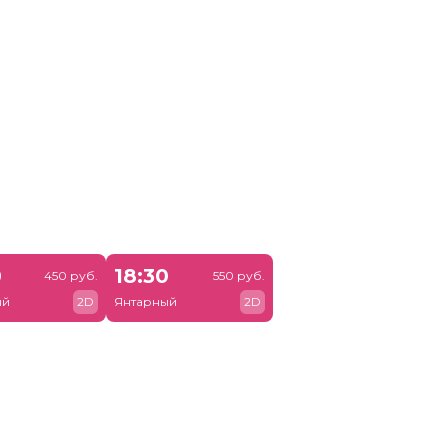
0
18:30
450 руб.
550 руб.
ый
2D
Янтарный
2D