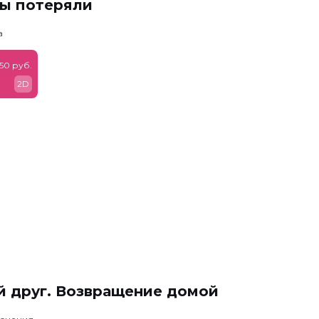
мы потеряли
а
50 руб.
2D
й друг. Возвращение домой