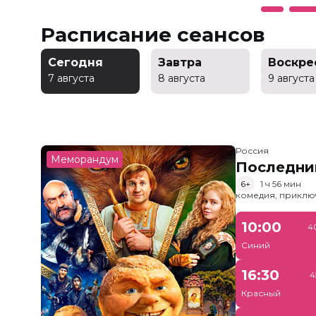
Расписание сеансов
Сегодня
Завтра
Воскре
7 августа
8 августа
9 августа
Россия
Меморандум
Последни
6+
1 ч 56 мин
комедия, приклю
10:00
4
Синий
16:30
4
Красный