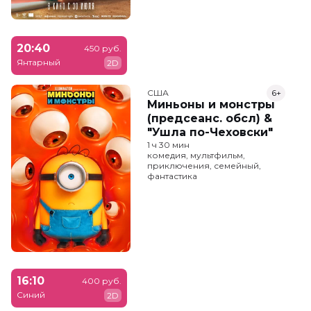
20:40
450 руб.
Янтарный
2D
США
6+
Миньоны и монстры
(предсеанс. обсл) &
"Ушла по-Чеховски"
1 ч 30 мин
комедия, мультфильм,
приключения, семейный,
фантастика
16:10
400 руб.
Синий
2D