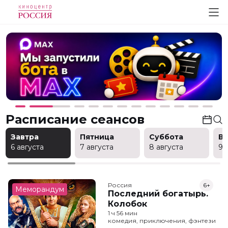
Расписание сеансов
Завтра
Пятница
Суббота
В
6 августа
7 августа
8 августа
9 
Россия
6+
Меморандум
Последний богатырь.
Колобок
1 ч 56 мин
комедия, приключения, фэнтези