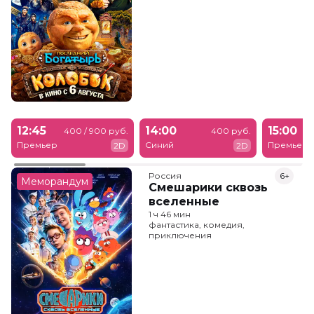
12:45
14:00
15:00
400 / 900 руб.
400 руб.
Премьер
Синий
Премьер
2D
2D
Россия
6+
Меморандум
Смешарики сквозь
вселенные
1 ч 46 мин
фантастика, комедия,
приключения