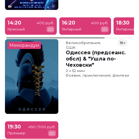
14:20
16:20
18:30
400 руб.
400 руб.
Красный
Янтарный
Янтарный
2D
2D
Великобритания,

18+
Меморандум
США
Одиссея (предсеанс.
обсл) & "Ушла по-
Чеховски"
2 ч 52 мин
боевик, приключения, фэнтези
19:30
450 / 900 руб.
Премьер
2D