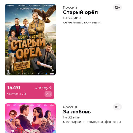
Россия
12+
Старый орёл
1 ч 34 мин
семейный, комедия
14:20
400 руб.
Янтарный
2D
Россия
16+
За любовь
1 ч 32 мин
мелодрама, комедия, фэнтези