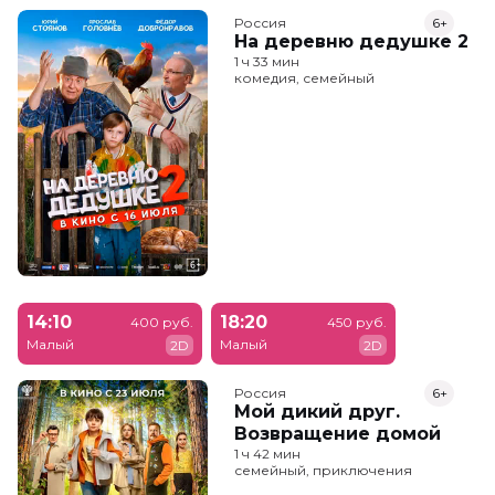
Россия
6+
На деревню дедушке 2
1 ч 33 мин
комедия, семейный
14:10
18:20
400 руб.
450 руб.
Малый
Малый
2D
2D
Россия
6+
Мой дикий друг.
Возвращение домой
1 ч 42 мин
семейный, приключения