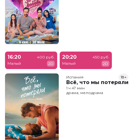
16:20
20:20
400 руб.
450 руб.
Малый
Малый
2D
2D
Испания
18+
Всё, что мы потеряли
1 ч 47 мин
драма, мелодрама