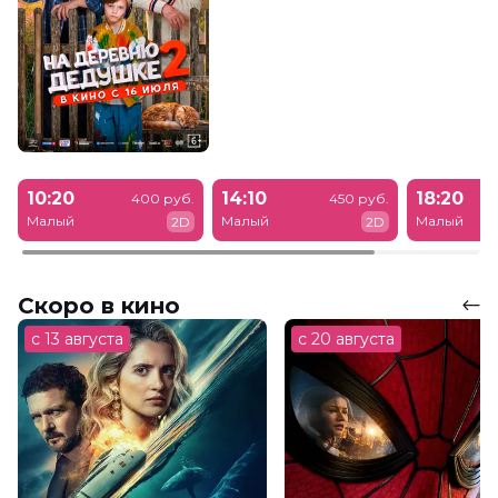
10:20
14:10
18:20
400 руб.
450 руб.
Малый
Малый
Малый
2D
2D
Скоро в кино
с 13 августа
с 20 августа