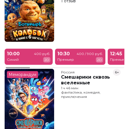
1 отзыв
10:00
10:30
12:45
400 руб.
400 / 900 руб.
Синий
Премьер
Премьер
2D
2D
Россия
6+
Меморандум
Смешарики сквозь
вселенные
1 ч 46 мин
фантастика, комедия,
приключения