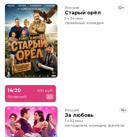
Россия
12+
Старый орёл
1 ч 34 мин
семейный, комедия
14:20
450 руб.
Янтарный
2D
Россия
16+
За любовь
1 ч 32 мин
мелодрама, комедия, фэнтези