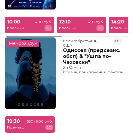
10:00
12:10
14:20
400 руб.
450 руб.
Красный
Красный
Красный
2D
2D
Великобритания,

18+
Меморандум
США
Одиссея (предсеанс.
обсл) & "Ушла по-
Чеховски"
2 ч 52 мин
боевик, приключения, фэнтези
19:30
550 / 900 руб.
Премьер
2D