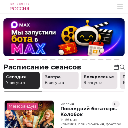
Расписание сеансов
Сегодня
Завтра
Воскресенье
П
7 августа
8 августа
9 августа
10
Россия
6+
Меморандум
Последний богатырь.
Колобок
1 ч 56 мин
комедия, приключения, фэнтези