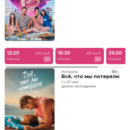
12:20
16:20
20:20
450 руб.
450 руб.
Малый
Малый
Малый
2D
2D
Испания
18+
Всё, что мы потеряли
1 ч 47 мин
драма, мелодрама