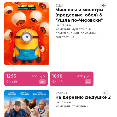
США
6+
Миньоны и монстры
(предсеанс. обсл) &
"Ушла по-Чеховски"
1 ч 30 мин
комедия, мультфильм,
приключения, семейный,
фантастика
12:15
16:10
450 руб.
450 руб.
Синий
Синий
2D
2D
Россия
6+
На деревню дедушке 2
1 ч 33 мин
комедия, семейный