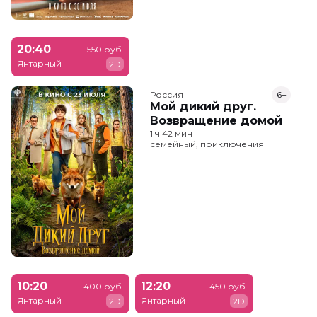
20:40
550 руб.
Янтарный
2D
Россия
6+
Мой дикий друг.
Возвращение домой
1 ч 42 мин
семейный, приключения
10:20
12:20
400 руб.
450 руб.
Янтарный
Янтарный
2D
2D