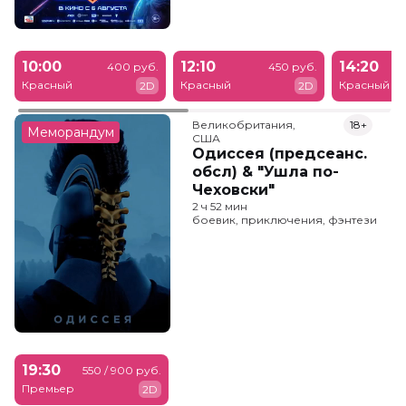
10:00
12:10
14:20
400 руб.
450 руб.
Красный
Красный
Красный
2D
2D
Великобритания,

18+
Меморандум
США
Одиссея (предсеанс.
обсл) & "Ушла по-
Чеховски"
2 ч 52 мин
боевик, приключения, фэнтези
19:30
550 / 900 руб.
Премьер
2D