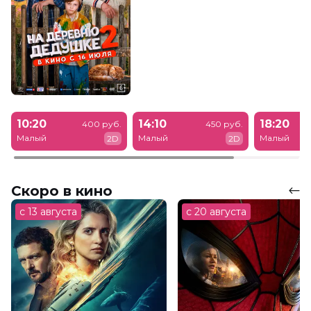
10:20
14:10
18:20
400 руб.
450 руб.
Малый
Малый
Малый
2D
2D
Скоро в кино
с 13 августа
с 20 августа