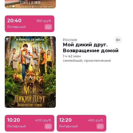
20:40
550 руб.
Янтарный
2D
Россия
6+
Мой дикий друг.
Возвращение домой
1 ч 42 мин
семейный, приключения
10:20
12:20
400 руб.
450 руб.
Янтарный
Янтарный
2D
2D