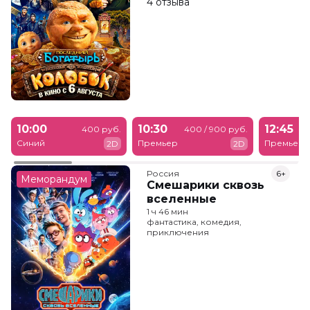
4 отзыва
10:00
10:30
12:45
400 руб.
400 / 900 руб.
Синий
Премьер
Премьер
2D
2D
Россия
6+
Меморандум
Смешарики сквозь
вселенные
1 ч 46 мин
фантастика, комедия,
приключения