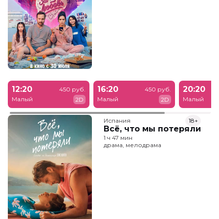
12:20
16:20
20:20
450 руб.
450 руб.
Малый
Малый
Малый
2D
2D
Испания
18+
Всё, что мы потеряли
1 ч 47 мин
драма, мелодрама