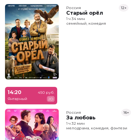
Россия
12+
Старый орёл
1 ч 34 мин
семейный, комедия
14:20
450 руб.
Янтарный
2D
Россия
16+
За любовь
1 ч 32 мин
мелодрама, комедия, фэнтези