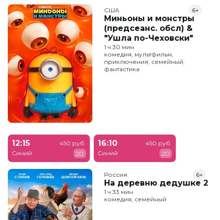
США
6+
Миньоны и монстры
(предсеанс. обсл) &
"Ушла по-Чеховски"
1 ч 30 мин
комедия, мультфильм,
приключения, семейный,
фантастика
12:15
16:10
450 руб.
450 руб.
Синий
Синий
2D
2D
Россия
6+
На деревню дедушке 2
1 ч 33 мин
комедия, семейный