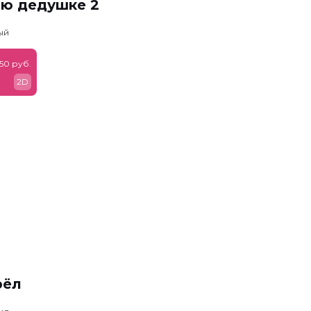
ню дедушке 2
ый
50 руб.
2D
рёл