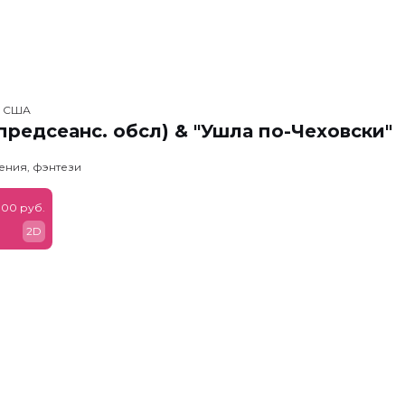
, США
предсеанс. обсл) & "Ушла по-Чеховски"
ения, фэнтези
900 руб.
2D