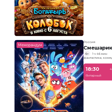
Россия
Меморандум
Смешарик
6+
1 ч 46 мин
фантастика, ком
18:30
4
Янтарный