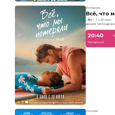
Испания
Всё, что 
18+
1 ч 47 мин
драма, мелодрам
20:40
4
Янтарный
Россия