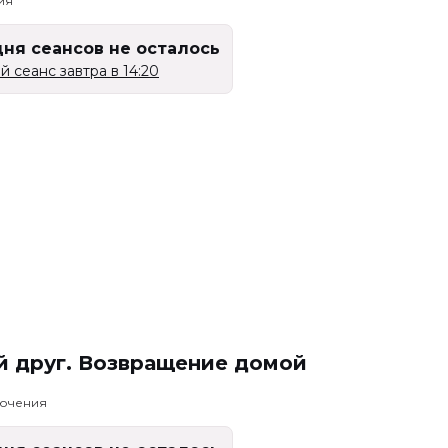
ия
дня сеансов не осталось
 сеанс завтра в 14:20
й друг. Возвращение домой
лючения