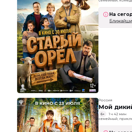
семейный, комед
На сего
Ближайший
Россия
Мой дики
6+
1 ч 42 мин
семейный, прик