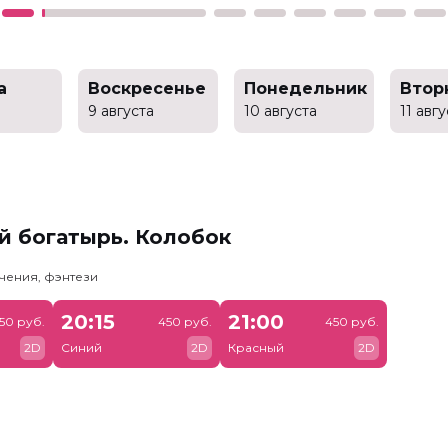
а
Воскресенье
Понедельник
Втор
9 августа
10 августа
11 авг
й богатырь. Колобок
чения, фэнтези
20:15
21:00
50 руб.
450 руб.
450 руб.
2D
Синий
2D
Красный
2D