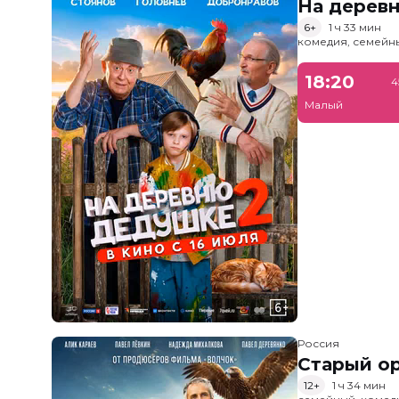
На дерев
6+
1 ч 33 мин
комедия, семейн
18:20
4
Малый
Россия
Старый о
12+
1 ч 34 мин