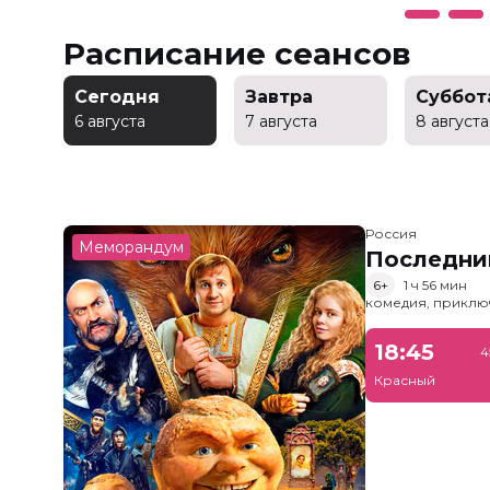
Расписание сеансов
Сегодня
Завтра
Суббот
6 августа
7 августа
8 августа
Россия
Меморандум
Последни
6+
1 ч 56 мин
комедия, приклю
18:45
4
Красный