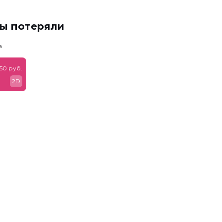
мы потеряли
а
50 руб.
2D