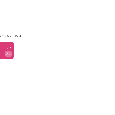
ь
дия, фэнтези
50 руб.
2D