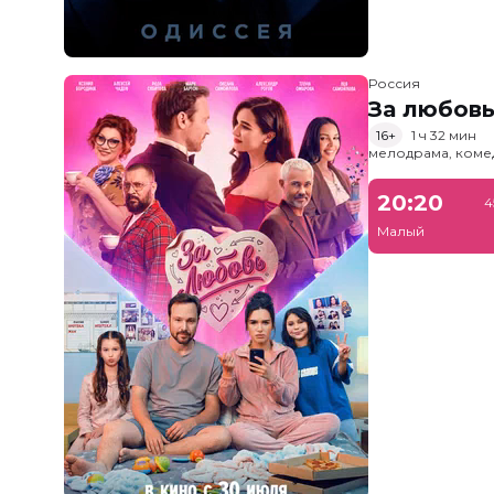
Россия
За любов
16+
1 ч 32 мин
мелодрама, коме
20:20
4
Малый