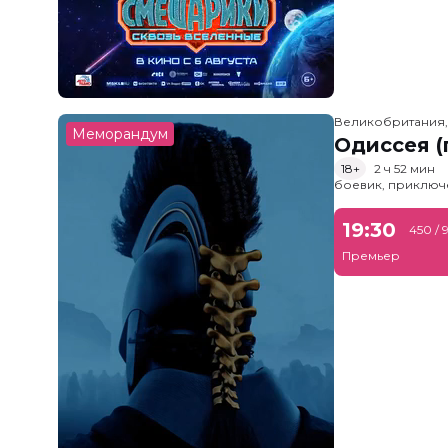
Великобритания
Меморандум
Одиссея (
18+
2 ч 52 мин
боевик, приключ
19:30
450 / 
Премьер