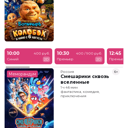
10:00
10:30
12:45
400 руб.
400 / 900 руб.
Синий
Премьер
Премьер
2D
2D
Россия
6+
Меморандум
Смешарики сквозь
вселенные
1 ч 46 мин
фантастика, комедия,
приключения