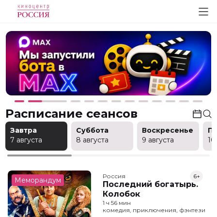
Расписание сеансов
Завтра
Суббота
Воскресенье
П
7 августа
8 августа
9 августа
10
Россия
6+
Меморандум
Последний богатырь.
Колобок
1 ч 56 мин
комедия, приключения, фэнтези