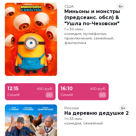
США
6+
Миньоны и монстры
(предсеанс. обсл) &
"Ушла по-Чеховски"
1 ч 30 мин
комедия, мультфильм,
приключения, семейный,
фантастика
12:15
16:10
450 руб.
450 руб.
Синий
Синий
2D
2D
Россия
6+
На деревню дедушке 2
1 ч 33 мин
комедия, семейный