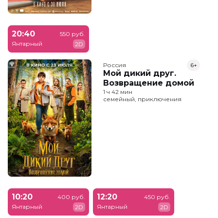
20:40
550 руб.
Янтарный
2D
Россия
6+
Мой дикий друг.
Возвращение домой
1 ч 42 мин
семейный, приключения
10:20
12:20
400 руб.
450 руб.
Янтарный
Янтарный
2D
2D