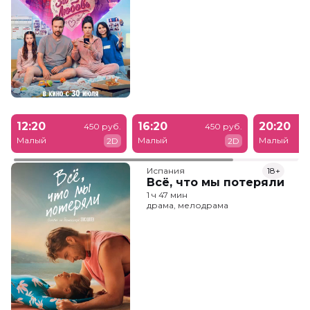
12:20
16:20
20:20
450 руб.
450 руб.
Малый
Малый
Малый
2D
2D
Испания
18+
Всё, что мы потеряли
1 ч 47 мин
драма, мелодрама