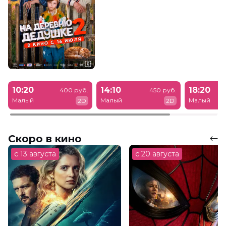
10:20
14:10
18:20
400 руб.
450 руб.
Малый
Малый
Малый
2D
2D
Скоро в кино
с 13 августа
с 20 августа