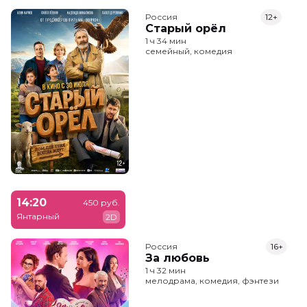
Россия
12+
Старый орёл
1 ч 34 мин
семейный, комедия
14:20
450 руб.
Янтарный
2D
Россия
16+
За любовь
1 ч 32 мин
мелодрама, комедия, фэнтези