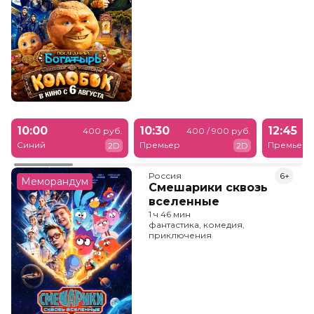
10:00
10:30
12:45
400 руб.
400 / 900 руб.
Синий
Премьер
Премьер
2D
2D
Россия
6+
Меморандум
Смешарики сквозь
вселенные
1 ч 46 мин
фантастика, комедия,
приключения