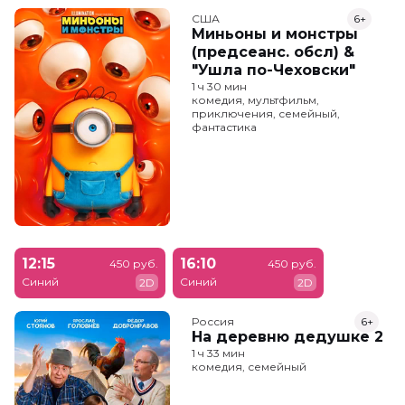
США
6+
Миньоны и монстры
(предсеанс. обсл) &
"Ушла по-Чеховски"
1 ч 30 мин
комедия, мультфильм,
приключения, семейный,
фантастика
12:15
16:10
450 руб.
450 руб.
Синий
Синий
2D
2D
Россия
6+
На деревню дедушке 2
1 ч 33 мин
комедия, семейный