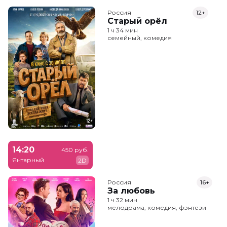
Россия
12+
Старый орёл
1 ч 34 мин
семейный, комедия
14:20
450 руб.
Янтарный
2D
Россия
16+
За любовь
1 ч 32 мин
мелодрама, комедия, фэнтези