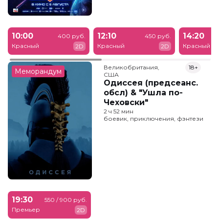
10:00
12:10
14:20
400 руб.
450 руб.
Красный
Красный
Красный
2D
2D
Великобритания,

18+
Меморандум
США
Одиссея (предсеанс.
обсл) & "Ушла по-
Чеховски"
2 ч 52 мин
боевик, приключения, фэнтези
19:30
550 / 900 руб.
Премьер
2D