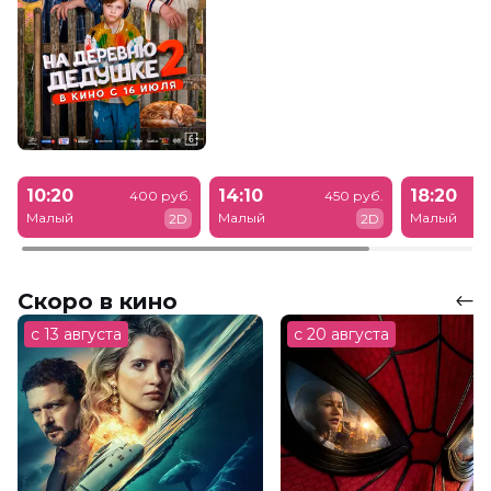
10:20
14:10
18:20
400 руб.
450 руб.
Малый
Малый
Малый
2D
2D
Скоро в кино
с 13 августа
с 20 августа