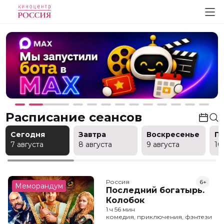
Расписание сеансов
Сегодня
Завтра
Воскресенье
П
7 августа
8 августа
9 августа
10
Россия
6+
Меморандум
Последний богатырь.
Колобок
1 ч 56 мин
комедия, приключения, фэнтези