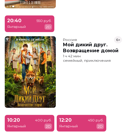
20:40
550 руб.
Янтарный
2D
Россия
6+
Мой дикий друг.
Возвращение домой
1 ч 42 мин
семейный, приключения
10:20
12:20
400 руб.
450 руб.
Янтарный
Янтарный
2D
2D