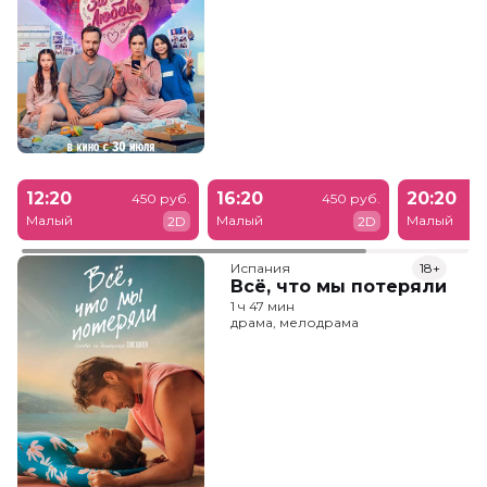
12:20
16:20
20:20
450 руб.
450 руб.
Малый
Малый
Малый
2D
2D
Испания
18+
Всё, что мы потеряли
1 ч 47 мин
драма, мелодрама