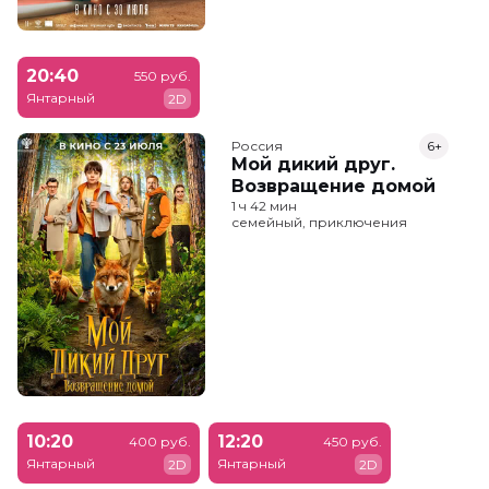
20:40
550 руб.
Янтарный
2D
Россия
6+
Мой дикий друг.
Возвращение домой
1 ч 42 мин
семейный, приключения
10:20
12:20
400 руб.
450 руб.
Янтарный
Янтарный
2D
2D