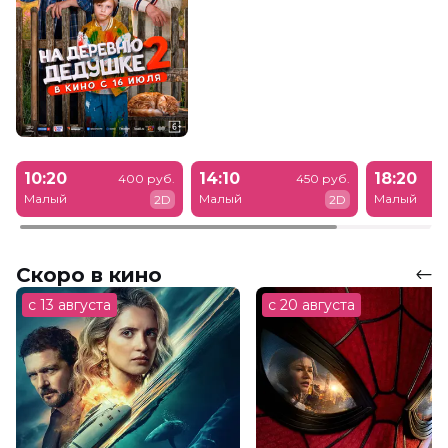
10:20
14:10
18:20
400 руб.
450 руб.
Малый
Малый
Малый
2D
2D
Скоро в кино
с 13 августа
с 20 августа