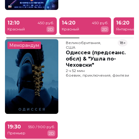
12:10
14:20
16:20
450 руб.
450 руб.
Красный
Красный
Янтарный
2D
2D
Великобритания,

18+
Меморандум
США
Одиссея (предсеанс.
обсл) & "Ушла по-
Чеховски"
2 ч 52 мин
боевик, приключения, фэнтези
19:30
550 / 900 руб.
Премьер
2D