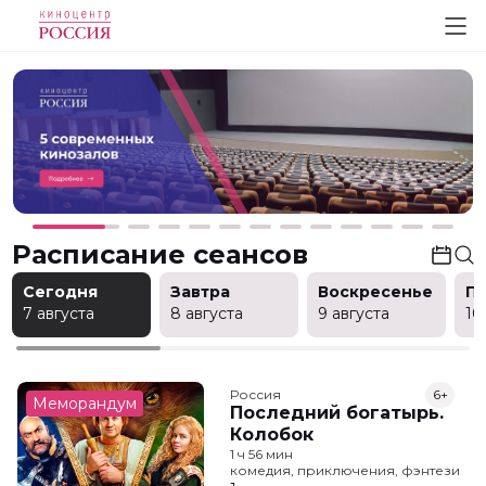
Расписание сеансов
Сегодня
Завтра
Воскресенье
П
7 августа
8 августа
9 августа
10
Россия
6+
Меморандум
Последний богатырь.
Колобок
1 ч 56 мин
комедия, приключения, фэнтези