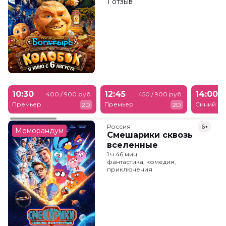
1 отзыв
10:30
12:45
14:00
400 / 900 руб.
450 / 900 руб.
Премьер
Премьер
Синий
2D
2D
Россия
6+
Меморандум
Смешарики сквозь
вселенные
1 ч 46 мин
фантастика, комедия,
приключения