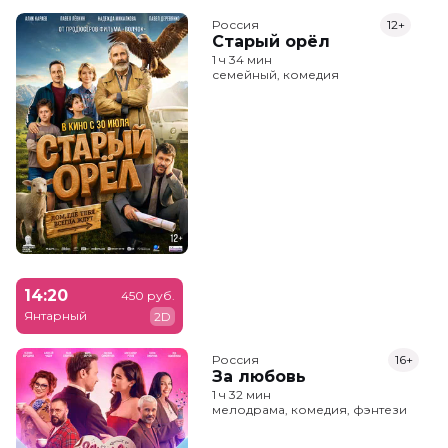
Россия
12+
Старый орёл
1 ч 34 мин
семейный, комедия
14:20
450 руб.
Янтарный
2D
Россия
16+
За любовь
1 ч 32 мин
мелодрама, комедия, фэнтези