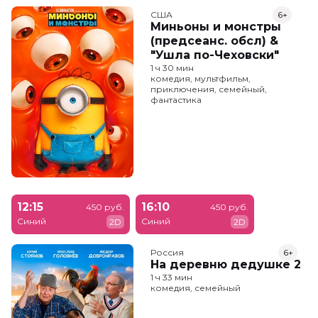
США
6+
Миньоны и монстры
(предсеанс. обсл) &
"Ушла по-Чеховски"
1 ч 30 мин
комедия, мультфильм,
приключения, семейный,
фантастика
12:15
16:10
450 руб.
450 руб.
Синий
Синий
2D
2D
Россия
6+
На деревню дедушке 2
1 ч 33 мин
комедия, семейный