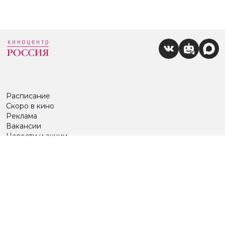
Расписание
Скоро в кино
Реклама
Вакансии
Новости и акции
Служба поддержки
г. Ижевск, ул. Карла Маркса, 242, КЦ «Россия»
тел.:
+7 (3412) 904-053