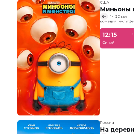
США
Миньоны и
6+
1 ч 30 мин
комедия, мультфи
12:15
4
Синий
Россия
На дерев