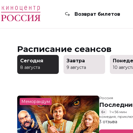
Возврат билетов
Расписание сеансов
Сегодня
Завтра
Понеде
8 августа
9 августа
10 август
Россия
Меморандум
Последни
6+
1 ч 56 мин
комедия, приклю
3 отзыва