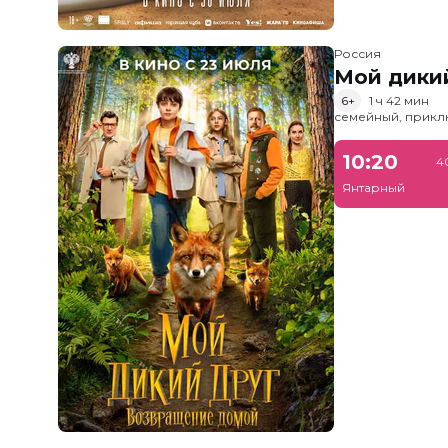
Россия
Мой дики
6+
1 ч 42 мин
семейный, прик
10:20
4
Янтарный