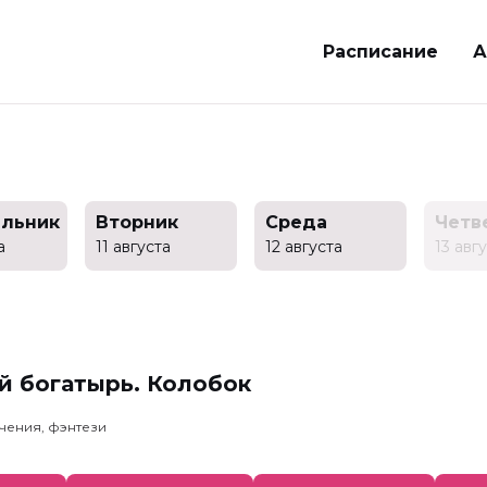
Расписание
А
льник
Вторник
Среда
Четв
а
11 августа
12 августа
13 авг
й богатырь. Колобок
чения, фэнтези