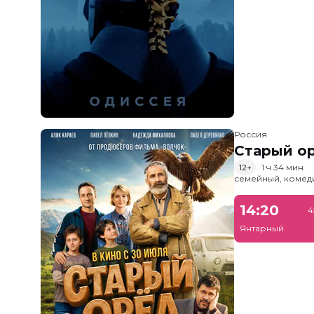
Россия
Старый о
12+
1 ч 34 мин
семейный, комед
14:20
4
Янтарный