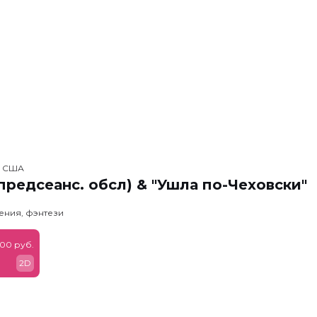
, США
предсеанс. обсл) & "Ушла по-Чеховски"
ения, фэнтези
900 руб.
2D