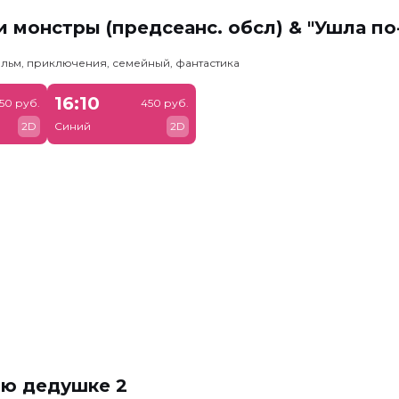
 монстры (предсеанс. обсл) & "Ушла по
льм, приключения, семейный, фантастика
16:10
50 руб.
450 руб.
2D
Синий
2D
ню дедушке 2