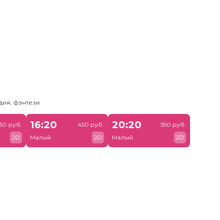
ь
дия, фэнтези
16:20
20:20
50 руб.
450 руб.
550 руб.
2D
Малый
2D
Малый
2D