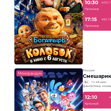
10:30
400 /
Премьер
17:15
450 / 
Премьер
Россия
Меморандум
Смешарик
6+
1 ч 46 мин
фантастика, ком
12:10
4
Красный