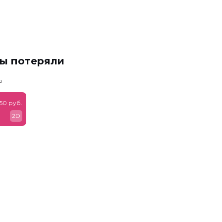
мы потеряли
а
50 руб.
2D