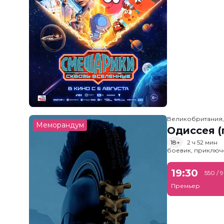
Великобритания
Меморандум
Одиссея (
18+
2 ч 52 мин
боевик, приключ
19:30
550 / 
Премьер