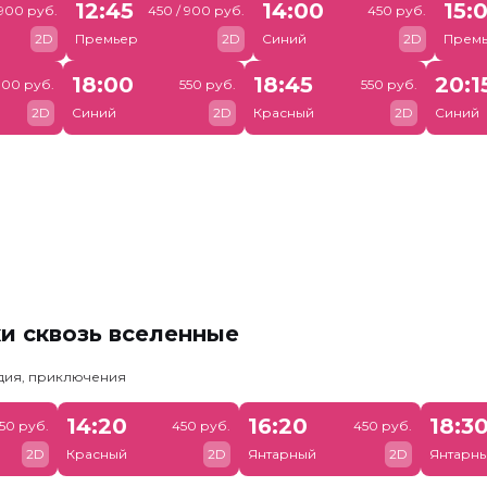
12:45
14:00
15:
 900 руб.
450 / 900 руб.
450 руб.
2D
Премьер
2D
Синий
2D
Прем
18:00
18:45
20:1
900 руб.
550 руб.
550 руб.
2D
Синий
2D
Красный
2D
Синий
и сквозь вселенные
едия, приключения
14:20
16:20
18:3
50 руб.
450 руб.
450 руб.
2D
Красный
2D
Янтарный
2D
Янтарн