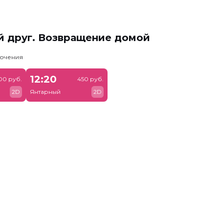
й друг. Возвращение домой
лючения
12:20
00 руб.
450 руб.
2D
Янтарный
2D