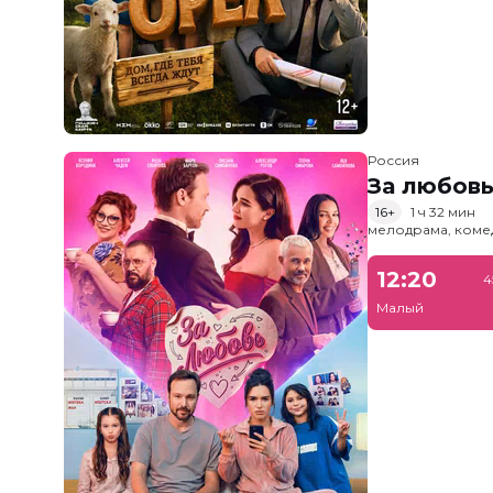
Россия
За любов
16+
1 ч 32 мин
мелодрама, коме
12:20
4
Малый