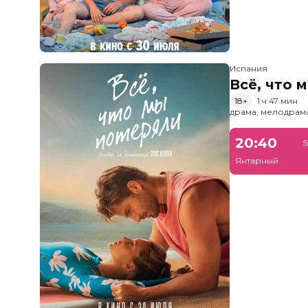
Испания
Всё, что 
18+
1 ч 47 мин
драма, мелодрам
20:40
5
Янтарный