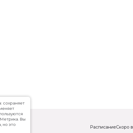
а: сохраняет
именяет
спользуются
.Метрика.
Вы
, но это
Расписание
Скоро в