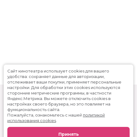
Аггамс, Мэттью Макфэдиен, Тайлер
Мэйн, Дженнифер Гарнер
Продюсеры
Шон Леви, Райан Рейнольдс, Лорен
Шулер Доннер
Сценаристы
Шон Леви, Ретт Риз, Райан
Рейнольдс
Жанр
фантастика, боевик, комедия
Длительность
2 ч 7 мин
В прокате
с 3 августа до 18 сентября
Меморандум
до 31 декабря
Сайт кинотеатра использует cookies для вашего
удобства: сохраняет данные для авторизации,
отслеживает ваши покупки, применяет персональные
настройки.
Для обработки этих cookies используются
сторонние метрические программы, в частности
Яндекс.Метрика.
Вы можете отключить cookies в
настройках своего браузера, но это повлияет на
функциональность сайта.
Пожалуйста, ознакомьтесь с нашей
политикой
использования cookies
.
Расписание
Скоро в кино
Принять