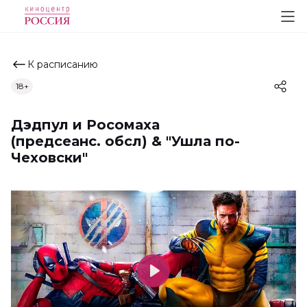
К расписанию
18+
Дэдпул и Росомаха
(предсеанс. обсл) & "Ушла по-
Чеховски"
Play