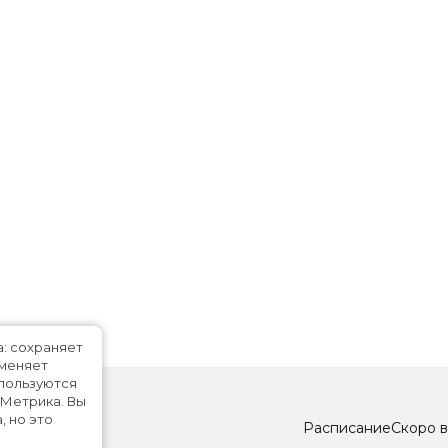
а: сохраняет
именяет
спользуются
.Метрика.
Вы
, но это
Расписание
Скоро в