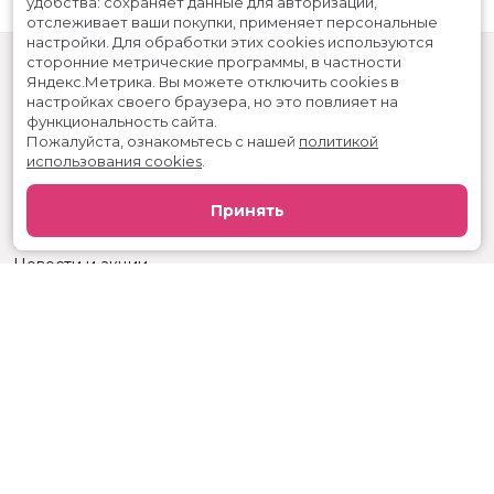
удобства: сохраняет данные для авторизации,
отслеживает ваши покупки, применяет персональные
настройки.
Для обработки этих cookies используются
сторонние метрические программы, в частности
Яндекс.Метрика.
Вы можете отключить cookies в
настройках своего браузера, но это повлияет на
функциональность сайта.
Пожалуйста, ознакомьтесь с нашей
политикой
использования cookies
.
Расписание
Скоро в кино
Принять
Реклама
Вакансии
Новости и акции
Служба поддержки
г. Ижевск, ул. Карла Маркса, 242, КЦ «Россия»
тел.:
+7 (3412) 904-053