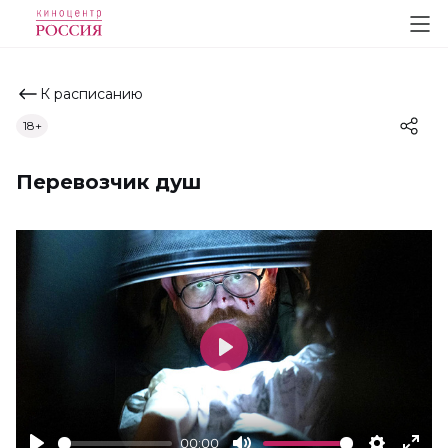
К расписанию
18+
Перевозчик душ
Play
00:00