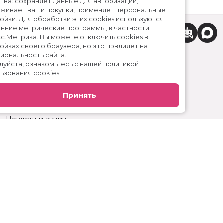
удобства: сохраняет данные для авторизации,
отслеживает ваши покупки, применяет персональные
настройки.
Для обработки этих cookies используются
сторонние метрические программы, в частности
Яндекс.Метрика.
Вы можете отключить cookies в
настройках своего браузера, но это повлияет на
функциональность сайта.
Пожалуйста, ознакомьтесь с нашей
политикой
использования cookies
.
Расписание
Скоро в кино
Принять
Реклама
Вакансии
Новости и акции
Служба поддержки
г. Ижевск, ул. Карла Маркса, 242, КЦ «Россия»
тел.:
+7 (3412) 904-053