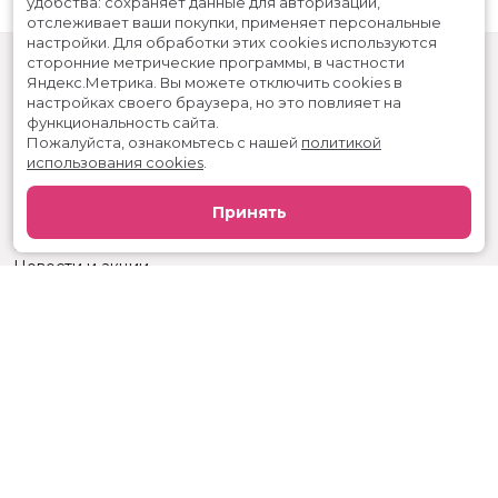
удобства: сохраняет данные для авторизации,
отслеживает ваши покупки, применяет персональные
настройки.
Для обработки этих cookies используются
сторонние метрические программы, в частности
Яндекс.Метрика.
Вы можете отключить cookies в
настройках своего браузера, но это повлияет на
функциональность сайта.
Пожалуйста, ознакомьтесь с нашей
политикой
использования cookies
.
Расписание
Скоро в кино
Принять
Реклама
Вакансии
Новости и акции
Служба поддержки
г. Ижевск, ул. Карла Маркса, 242, КЦ «Россия»
тел.:
+7 (3412) 904-053