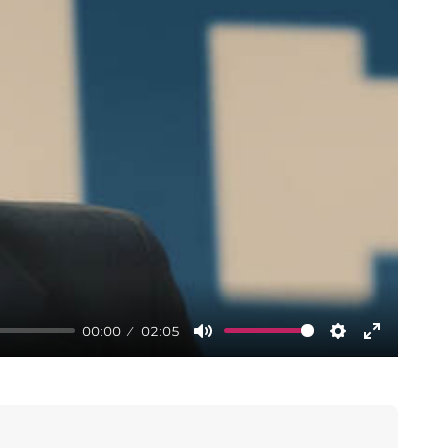
00:00
02:05
Mute
Settings
Enter
fullscree