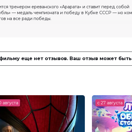
тся тренером ереванского «Арарата» и ставит перед собой
убль» — медаль чемпионата и победу в Кубке СССР — но ко
тов на все ради победы.
0 (20 голосов)
фья Донианц, Сергей Шакуров, Сергей
 фильму еще нет отзывов. Ваш отзыв может быть
ик Хачатрян, Константин Юшкевич,
в
Грачья Явурян
0 августа
с 27 августа