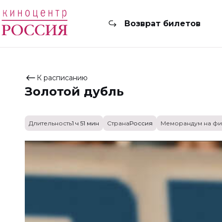
Возврат билетов
К расписанию
Золотой дубль
Длительность
1 ч 51 мин
Страна
Россия
Меморандум на фи