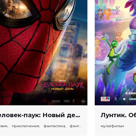
Человек-паук: Новый день (предсеанс. обсл) & "Ушла по-Чеховски" (12+)
боевик, приключения, фантастика, фэнтези
мультфильм