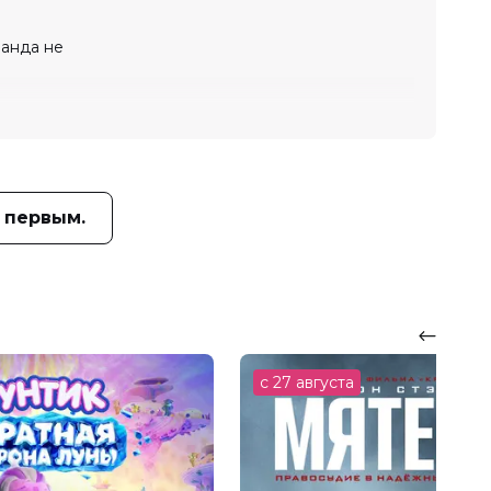
манда не
 первым.
с 27 августа