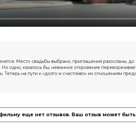
женятся. Место свадьбы выбрано, приглашения разосланы, до
 Но одно, казалось бы, невинное откровение переворачивае
ь. Теперь на пути к «долго и счастливо» их отношениям пред
/ 10 (74 477 голосов)
 фильму еще нет отзывов. Ваш отзыв может быть
аим, Зои Уинтерс, Майкл Эбботт мл.,
еммон, Яя Госселин, Джордин Кюре
рс Кнудсен