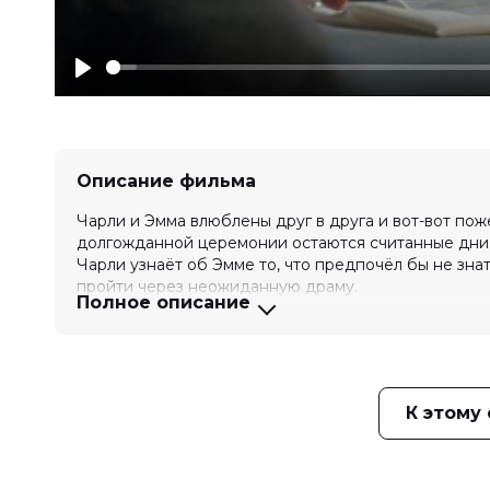
Play
Описание фильма
Чарли и Эмма влюблены друг в друга и вот-вот по
долгожданной церемонии остаются считанные дни.
Чарли узнаёт об Эмме то, что предпочёл бы не знат
пройти через неожиданную драму.
Полное описание
Оценка
6.6
/ 10 (238 280 голосов)
7.2
Год
2026
Страна
США
Режиссер
Кристоффер Боргли
К этому
Актеры
Роберт Паттинсон, Зендея, Алана Х
Мамуду Ати, Хейли Гейтс, Сидни Л
Продюсеры
Ари Астер, Тайлер Кампеллоне, Ла
Сценаристы
Кристоффер Боргли