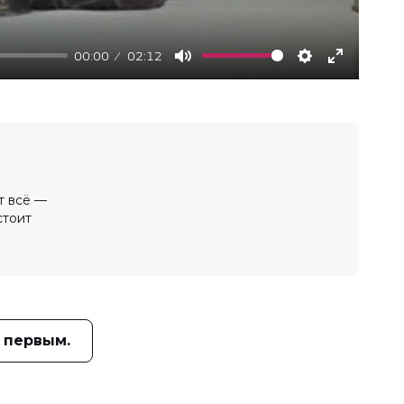
00:00
02:12
Mute
Settings
Enter
fullscree
т всё —
стоит
 первым.