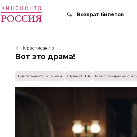
Возврат билетов
К расписанию
Вот это драма!
Длительность
1 ч 52 мин
Страна
США
Меморандум на фил