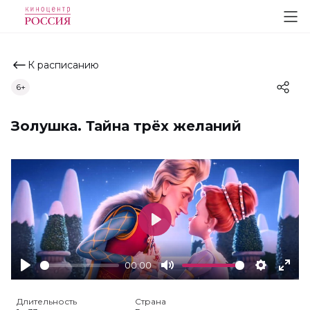
К расписанию
6+
Золушка. Тайна трёх желаний
Play
00:00
Play
Mute
Settings
Ente
full
Длительность
Страна