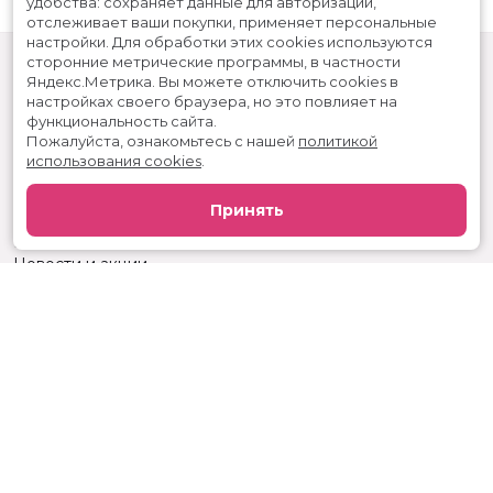
удобства: сохраняет данные для авторизации,
отслеживает ваши покупки, применяет персональные
настройки.
Для обработки этих cookies используются
сторонние метрические программы, в частности
Яндекс.Метрика.
Вы можете отключить cookies в
настройках своего браузера, но это повлияет на
функциональность сайта.
Пожалуйста, ознакомьтесь с нашей
политикой
использования cookies
.
Расписание
Скоро в кино
Принять
Реклама
Вакансии
Новости и акции
Служба поддержки
г. Ижевск, ул. Карла Маркса, 242, КЦ «Россия»
тел.:
+7 (3412) 904-053