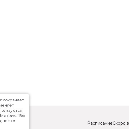
а: сохраняет
именяет
спользуются
.Метрика.
Вы
, но это
Расписание
Скоро в