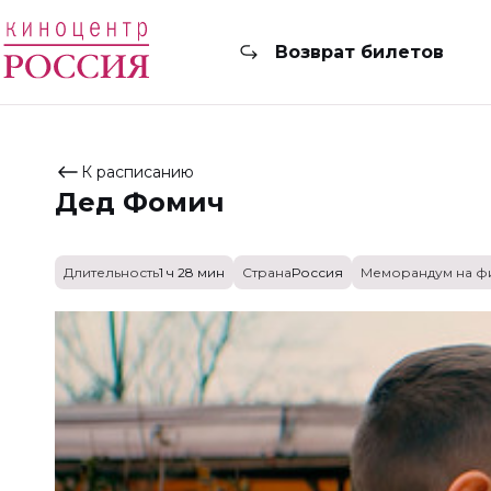
Возврат билетов
К расписанию
Дед Фомич
Длительность
1 ч 28 мин
Страна
Россия
Меморандум на ф