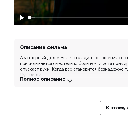
Play
Описание фильма
Авантюрный дед мечтает наладить отношения со св
прикидывается смертельно больным. И хотя примире
опускает руки. Когда все становится безнадежно пл
Ну… почти.
Полное описание
Оценка
6.6
/ 10 (3 417 голосов)
Год
2026
Страна
Россия
Слоган
—
К этому
Режиссер
Гарик Петросян, Григорий Сухов
Актеры
Николай Добрынин, Никита Кологр
Калюжный, Екатерина Волкова, Аня
Корбут, Юлия Сулес, Сергей Степи