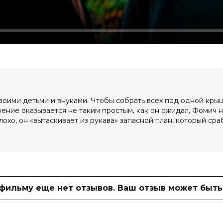
оими детьми и внуками. Чтобы собрать всех под одной крыш
ние оказывается не таким простым, как он ожидал, Фомич не
охо, он «вытаскивает из рукава» запасной план, который сра
 фильму еще нет отзывов. Ваш отзыв может быть
ивый, Андрей Мерзликин, Глеб
 Покров, Александр Новиков, Кристина
н