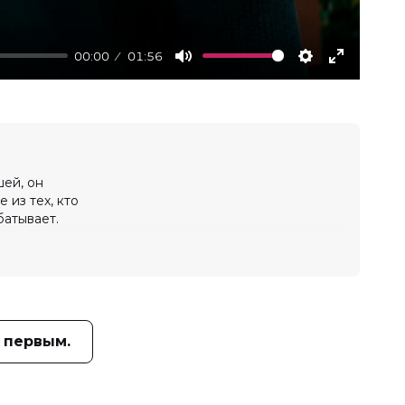
00:00
01:56
Mute
Settings
Enter
fullscree
ей, он
 из тех, кто
батывает.
 первым.