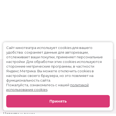
В прокате
с 2 июля до 15 июля
Меморандум
до 8 июля
Сайт кинотеатра использует cookies для вашего
удобства: сохраняет данные для авторизации,
отслеживает ваши покупки, применяет персональные
настройки.
Для обработки этих cookies используются
сторонние метрические программы, в частности
Яндекс.Метрика.
Вы можете отключить cookies в
настройках своего браузера, но это повлияет на
функциональность сайта.
Пожалуйста, ознакомьтесь с нашей
политикой
использования cookies
.
Расписание
Скоро в кино
Принять
Реклама
Вакансии
Новости и акции