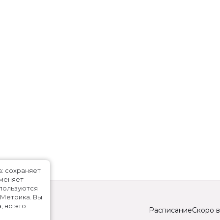
а: сохраняет
именяет
спользуются
.Метрика.
Вы
, но это
Расписание
Скоро в